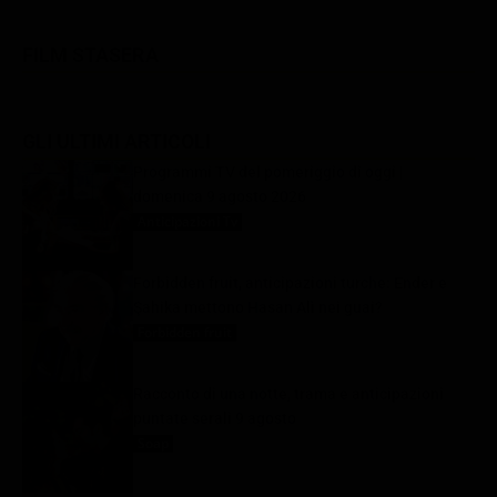
FILM STASERA
GLI ULTIMI ARTICOLI
Programmi TV del pomeriggio di oggi |
domenica 9 agosto 2026
Anticipazioni Tv
9 Agosto 2026
Forbidden fruit, anticipazioni turche: Ender e
Şahika mettono Hasan Alì nei guai?
Forbidden fruit
9 Agosto 2026
Racconto di una notte, trama e anticipazioni
puntate serali 9 agosto
Soap
9 Agosto 2026