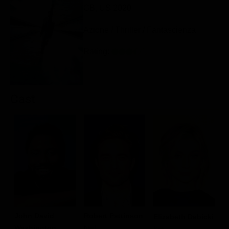
GB, US 2020
Classifiche
Migliori film
Azione / Thriller / Fantascienza
Migliori Serie TV
Rating:
Cast
John David
Robert Pattinson
K
Elizabeth Debicki
Washington
Neil
A
Kat