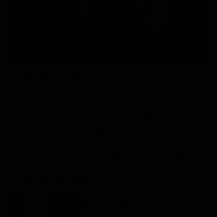
Le interviste in esclusiva
Tempesta D’amore
Temptation Island
Film da vedere
Il Paradiso delle signore
Ultima Fermata
Piattaforme streaming
Un Posto al Sole
Talent show
Apple TV Plus
Segreti di Famiglia
Trama Tenet
Infotainment
Discovery Plus
The Family
Game Show
Disney plus
Tenet è ormai in guerra con se stesso e con il mondo,
ragion per cui deciderà di partire per i Paesi più lontani
Uomini e Donne
NetFlix
con lo scopo di scovare i criminali più pericolosi
Gossip
Now TV
nell'ambito dello spionaggio, con una sola aggravante da
Sport in tv
Paramount Plus
superare: quella di svolgere il tutto e avere successo in
una sorta di concezione di tempo parallelo a quello reale.
Cartoni Anime e Manga
Prime Video
Vip e Personaggi Tv
RaiPlay
Scheda del film
Musica
Regia: Christopher Nolan
Oroscopo Paolo Fox