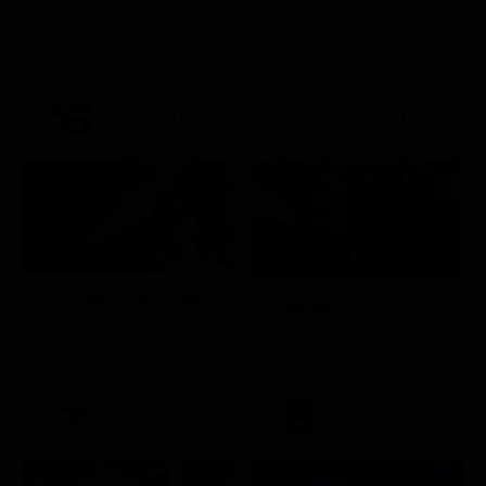
Che ci faccio qui
Il padrino
Attualità
Film
21:21
21:22
Racconto di una notte
Battleship
Soap Opera
Film
21:15
21:40