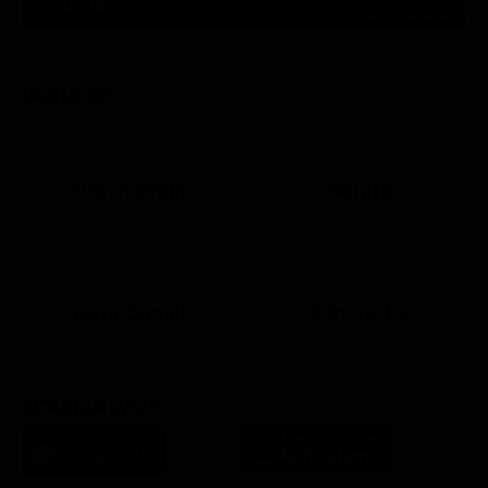
15:58
TUTTE LE NEWS
GUIDA TV
Ora in Onda
Serata
21:07
21:15
21:22
23:03
23:17
00:31
21:10
21:15
21:30
23:03
23:18
Lista Canali
Film in TV
SCARICA L'APP