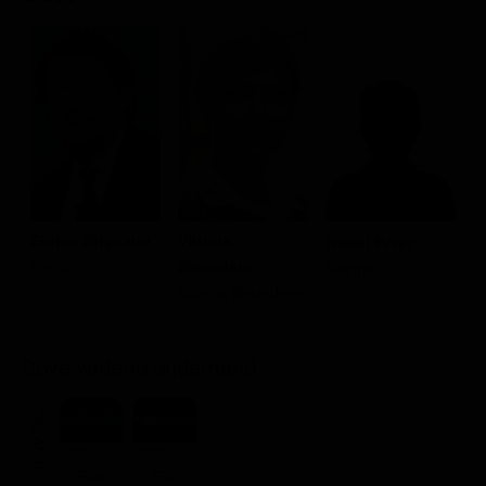
Enrico Brignano
Vittoria
S
Isabel Pérez
Enrico
Belvedere
El
Martha
Silvana Belvedere
Dove vederlo ondemand
STREAMING
Flat
Flat