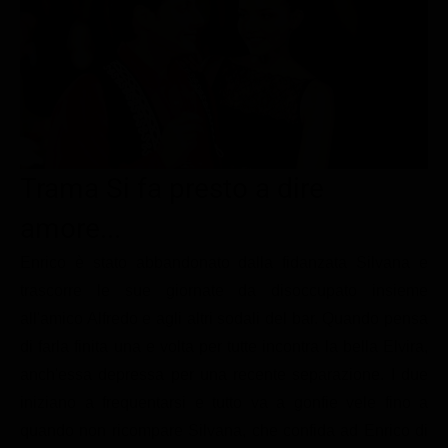
Le interviste in esclusiva
Tempesta D’amore
Temptation Island
Film da vedere
Il Paradiso delle signore
Ultima Fermata
Piattaforme streaming
Un Posto al Sole
Talent show
Apple TV Plus
Segreti di Famiglia
Infotainment
Discovery Plus
The Family
Game Show
Disney plus
Trama Si fa presto a dire
Uomini e Donne
NetFlix
amore...
Gossip
Now TV
Enrico è stato abbandonato dalla fidanzata Silvana e
Sport in tv
Paramount Plus
trascorre le sue giornate da disoccupato insieme
all'amico Alfredo e agli altri sodali del bar. Quando pensa
Cartoni Anime e Manga
Prime Video
di farla finita una e volta per tutte incontra la bella Elvira,
Vip e Personaggi Tv
RaiPlay
anch'essa depressa per una recente separazione. I due
Musica
iniziano a frequentarsi e tutto va a gonfie vele fino a
quando non ricompare Silvana, che confida ad Enrico di
Oroscopo Paolo Fox