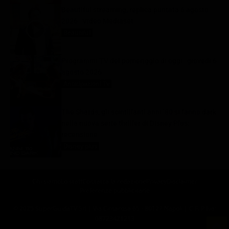
Beautiful streaming, replica puntata 6 agosto
2026 | Video Mediaset
Beautiful
6 Agosto 2026
Programmi TV del pomeriggio di oggi | giovedì 6
agosto 2026
Anticipazioni Tv
6 Agosto 2026
The Shards, gli scintillanti anni ’80 si fanno dark
nella nuova serie thriller di Disney Plus:
recensione
Disney plus
6 Agosto 2026
Chi siamo
Lo staff
Contatta la redazione
Privacy
Disclaimer
Preferenze pubblicitarie
© 2025 SuperGuidaTV Srl | Via Cimarosa 65 - 80127 Napoli | C.F. P.Iva:
08723421213