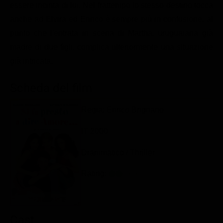
essere incinta di lui. Nel frattempo lo stesso destino tocca
Classifiche
anche ad Elvira ed Enrico è sempre più in confusione, al
Migliori film
punto che l'entrata in scena di Martha, uruguaiana già
Migliori Serie TV
madre di due figli, complica ulteriormente una situazione
già intricata.
Scheda del film
Regia: Enrico Brignano
IT 2000
Drammatico / Thriller
Rating:
Cast