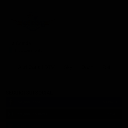
La Corrida
Intrattenimento
Altri Canali DTV
Sky
Dazn
Rsi
SEGUICI SUI SOCIAL
540,000
Fans
MI PIACE
550,000
Follower
SEGUI
9,300
Follower
SEGUI