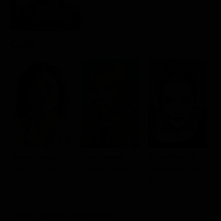
Cast
Lana Condor
Toni Collette
Annie Murphy
S
Ruby Gillman
Agatha Gillman
Chelsea Van Der
Un
(voice)
(voice)
Zee (voice)
Dove vederlo ondemand