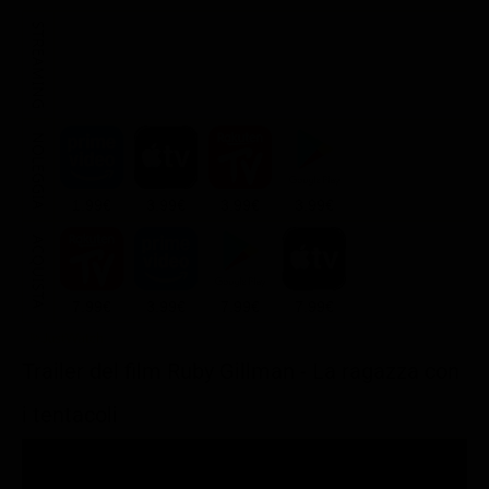
STREAMING
NOLEGGIA
1.99€
3.99€
3.99€
3.99€
ACQUISTA
7.99€
3.99€
7.99€
7.99€
Trailer del film Ruby Gillman - La ragazza con
i tentacoli