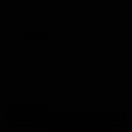
21:30
La Corrida
Intrattenimento
Altri Canali DTV
Sky
Dazn
Rsi
SEGUICI SUI SOCIAL
540,000
Fans
MI PIACE
550,000
Follower
SEGUI