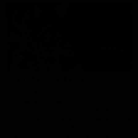
Le interviste in esclusiva
Tempesta D’amore
Temptation Island
Film da vedere
Il Paradiso delle signore
Ultima Fermata
Piattaforme streaming
Un Posto al Sole
Talent show
Apple TV Plus
Segreti di Famiglia
Infotainment
Discovery Plus
The Family
Game Show
Disney plus
Uomini e Donne
NetFlix
Trama Ruby Gillman - La ragazza
Gossip
Now TV
Sport in tv
Paramount Plus
con i tentacoli
Cartoni Anime e Manga
Prime Video
Ruby Gillman è una timida adolescente che si sente
trascurata alla Oceanside High, dove lotta per trovare il
Vip e Personaggi Tv
RaiPlay
suo posto. Oltre a seguire le lezioni, offre il suo aiuto
Musica
dando ripetizioni di matematica al ragazzo di cui è
Oroscopo Paolo Fox
innamorata. Sua madre, estremamente protettiva, le vieta