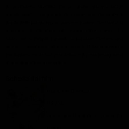
Classifiche
di avvicinarsi all'acqua ma un giorno Ruby infrange
questa regola, scoprendo di essere una discendente
Migliori film
diretta delle potenti regine guerriere Kraken, che hanno la
Migliori Serie TV
missione di difendere gli oceani dalle sirene. La
situazione si complica quando la popolare Chelsea, una
sirena, si trasferisce nella sua scuola. Ruby si troverà a
confrontarsi con la sua vera natura e diventa protagonista
di una straordinaria avventura.
Scheda del film
Regia: Kirk DeMicco
US 2023
Animazione / Fantastico / Commedia
Rating: