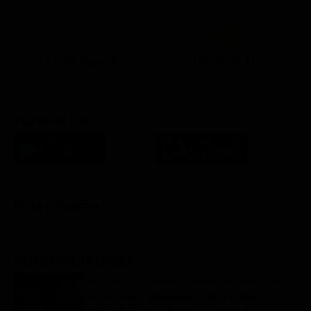
Lista Canali
Film in TV
SCARICA L'APP
FILM STASERA
GLI ULTIMI ARTICOLI
Darko Perić e Berardo Carboni al Magna Graecia
Film Festival: “Abbiamo scelto la favola per
parlare della crisi climatica”- Intervista