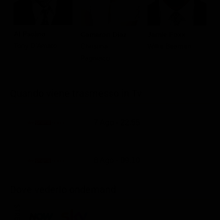
Al Pacino
Cameron Diaz
Jamie Foxx
D
Tony D'Amato
Christina
Willie Beamen
J
Pagniacci
Quando viene trasmesso in Tv
7 Ago - 22.55
8 Ago - 09.10
Dove vederlo ondemand