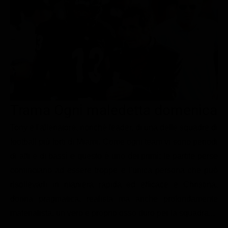
Le interviste in esclusiva
Tempesta D’amore
Temptation Island
Film da vedere
Il Paradiso delle signore
Ultima Fermata
Piattaforme streaming
Un Posto al Sole
Talent show
Apple TV Plus
Segreti di Famiglia
Infotainment
Discovery Plus
The Family
Game Show
Disney plus
Trama Ogni maledetta domenica
Uomini e Donne
NetFlix
Tony è l'allenatore, nonchè leader, di una delle squadre di
Gossip
Now TV
football più forti di Miami. Come ogni team vi sono periodi
Sport in tv
Paramount Plus
di alti e di bassi e questo è uno dei primi: le partite perse
Cartoni Anime e Manga
Prime Video
cominciano ad essere troppe e l'unica persona che può
Vip e Personaggi Tv
RaiPlay
risollevarli in maniera rapida ed efficace è Christina,
donna pragmatica, realista ma anche profondamente
Musica
materialista, un vero e proprio osso duro per la squadra...
Oroscopo Paolo Fox