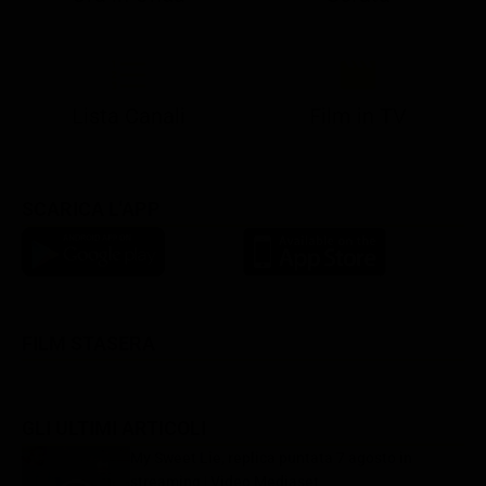
21:05
21:10
21:17
22:57
23:10
23:30
21:08
21:15
21:19
23:03
23:17
23:30
Lista Canali
Film in TV
SCARICA L'APP
FILM STASERA
GLI ULTIMI ARTICOLI
My Sweet Lie, replica puntata 7 agosto in
streaming | Video Mediaset