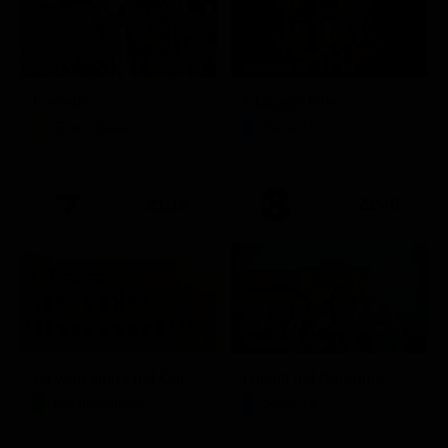
Stagione 14 - Ep. 10
L'erede
Chicago Fire
Soap Opera
Serie TV
21:15
21:40
Stagione 1 - Ep. 1
La vera storia del Colosseo: ascesa e caduta
I delitti del BarLume
Documentario
Serie TV