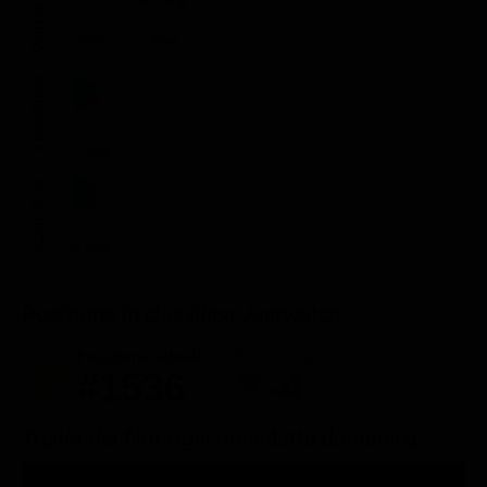
STREAMING
Flat
Flat
NOLEGGIA
3.99€
ACQUISTA
9.99€
Posizione in classifica Justwatch
Posizione attuale
Posizioni perse
#1536
-4
Trailer del film Ogni maledetta domenica