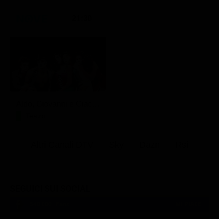
21:30
Aldo, Giovanni e Giacomo - Anplagghed
Teatro
Altri Canali DTV
Sky
Dazn
Rsi
SEGUICI SUI SOCIAL
540,000
Fans
MI PIACE