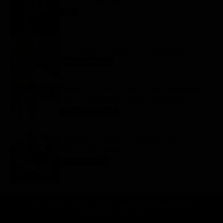
puntate serali 9 agosto
Soap
9 Agosto 2026
Oroscopo Branko: le previsioni segno per segno
per la settimana dal 9 al 15 agosto 2026
Oroscopo Branko
9 Agosto 2026
Tempesta d’amore, anticipazioni settimanali dal
10 al 14 agosto 2026: Henry viene rapito
Tempesta D'amore
9 Agosto 2026
Programmi TV del pomeriggio di oggi |
domenica 9 agosto 2026
Anticipazioni Tv
9 Agosto 2026
Chi siamo
Lo staff
Contatta la redazione
Privacy
Disclaimer
Preferenze pubblicitarie