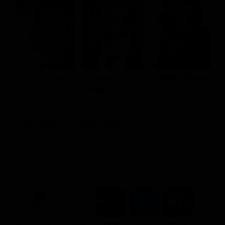
Riccardo
Gabriella Pession
G
Francesca Inaudi
Scamarcio
Maria
M
Lucia
Antonio
P
Dove vederlo ondemand
STREAMING
NOLEGGIA
3.99€
2.99€
3.99€
3.99€
3.99€