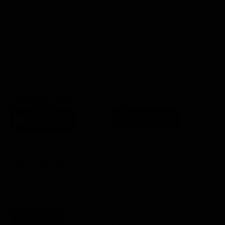
21:10
21:15
21:22
23:03
23:17
00:31
21:10
21:15
21:30
23:03
23:18
Lista Canali
Film in TV
SCARICA L'APP
FILM STASERA
GLI ULTIMI ARTICOLI
Racconto di una notte, trama e anticipazioni