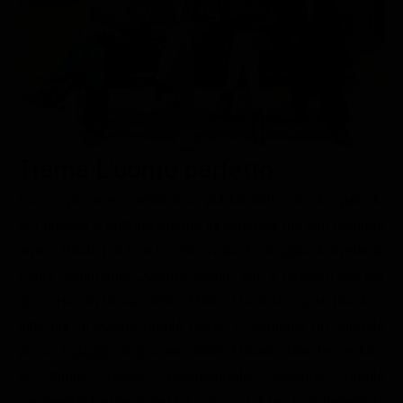
Le interviste in esclusiva
Tempesta D’amore
Temptation Island
Film da vedere
Il Paradiso delle signore
Ultima Fermata
Piattaforme streaming
Un Posto al Sole
Talent show
Apple TV Plus
Segreti di Famiglia
Infotainment
Discovery Plus
The Family
Game Show
Disney plus
Trama L'uomo perfetto
Uomini e Donne
NetFlix
Lucia, giovane e ambiziosa pubblicitaria, fin da quando
era piccola è profondamente innamorata del suo migliore
Gossip
Now TV
amico Paolo ma non ha mai avuto il coraggio di rivelargli
Sport in tv
Paramount Plus
i suoi sentimenti. Quando scopre che il ragazzo sta per
Cartoni Anime e Manga
Prime Video
sposarsi con la sua amica Maria, Lucia si scopre pronta a
Vip e Personaggi Tv
RaiPlay
tutto pur di evitare quelle nozze e architetta un subdolo
piano: ingaggia il giovane attore Antonio affinché seduca
Musica
la futura sposa, plasmandolo secondo quelle
Oroscopo Paolo Fox
caratteristiche ideali per far colpo su di lei. Inizialmente le