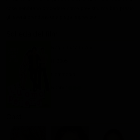
Classifiche
cose sembrano procedere come previsto, ma ben presto
gli eventi prendono una piega imprevista.
Migliori film
Migliori Serie TV
Scheda del film
Regia: Luca Lucini
IT 2005
Commedia
Rating:
Cast