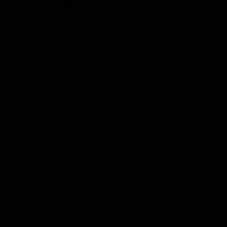
Quattro matrimoni
In onda
LifeStyle
Mondo e Tendenze
21:30
La Corrida
Intrattenimento
Altri Canali DTV
Sky
Dazn
Rsi