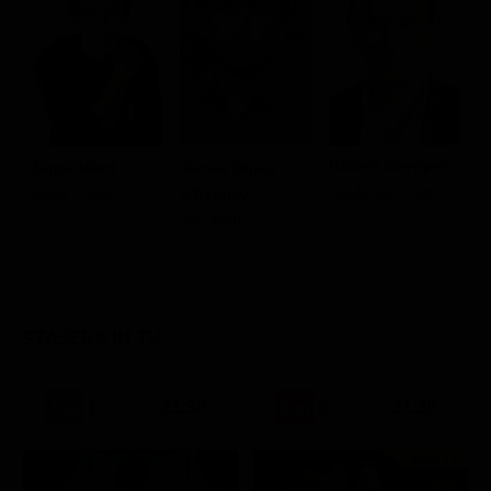
J
C
Robert Knepper
Jamie Ward
James Oliver
Giuda Iscariota
Gesù Cristo
Wheatley
San Pietro
STASERA IN TV
21:30
21:20
Prima TV