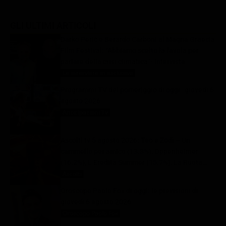
GLI ULTIMI ARTICOLI
Darko Perić e Berardo Carboni al Magna Graecia
Film Festival: “Abbiamo scelto la favola per
parlare della crisi climatica”- Intervista
Le interviste in esclusiva
6 Agosto 2026
Programmi TV del pomeriggio di oggi | giovedì 6
agosto 2026
Anticipazioni Tv
6 Agosto 2026
Ascolti tv 5 agosto 2026: Teo e Zodì – Un
cammello per amico (13.3%), Oppenheimer
(16.2%), L’Eredità Summer (15.7%), La Ruota
della Fortuna (28%) | Dati Auditel
Ascolti
6 Agosto 2026
Oroscopo Paolo Fox di oggi: le previsioni di
giovedì 6 agosto 2026
Oroscopo Paolo Fox
6 Agosto 2026