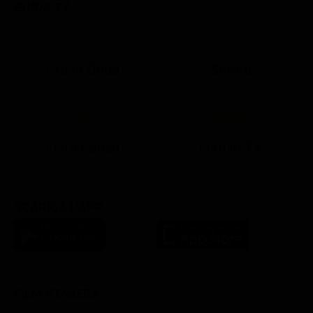
GUIDA TV
Ora in Onda
Serata
21:05
21:13
22:49
23:02
23:23
21:07
21:15
22:50
23:05
23:28
Lista Canali
Film in TV
SCARICA L'APP
FILM STASERA