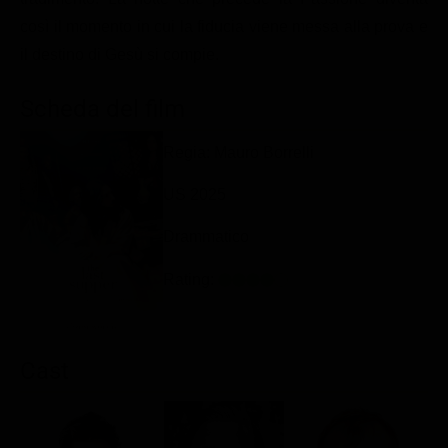
Classifiche
così il momento in cui la fiducia viene messa alla prova e
il destino di Gesù si compie.
Migliori film
Migliori Serie TV
Scheda del film
Regia: Mauro Borrelli
US 2025
Drammatico
Rating:
Cast