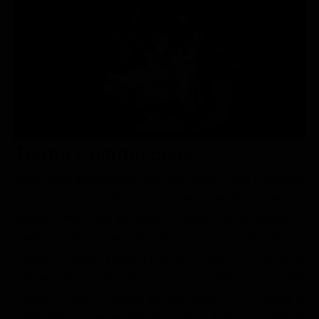
Le interviste in esclusiva
Tempesta D’amore
Temptation Island
Film da vedere
Il Paradiso delle signore
Ultima Fermata
Piattaforme streaming
Un Posto al Sole
Talent show
Apple TV Plus
Segreti di Famiglia
Infotainment
Discovery Plus
The Family
Game Show
Disney plus
Trama L'ultima cena
Uomini e Donne
NetFlix
Negli ultimi giorni prima della sua morte, Gesù si prepara
Gossip
Now TV
a vivere con i suoi discepoli uno dei momenti più intensi e
Sport in tv
Paramount Plus
decisivi della sua missione: l’Ultima Cena. Attorno a
Cartoni Anime e Manga
Prime Video
quella tavola si intrecciano fede, paura, amore, dubbi e
Vip e Personaggi Tv
RaiPlay
tensioni. Mentre Pietro promette fedeltà e i discepoli
cercano di comprendere il senso delle parole del
Musica
Maestro, Giuda è sempre più tormentato e si avvicina al
Oroscopo Paolo Fox
tradimento. La notte che precede la Passione diventa