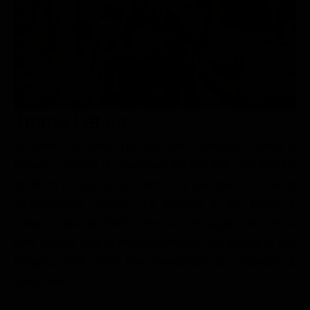
Le interviste in esclusiva
Tempesta D’amore
Temptation Island
Film da vedere
Il Paradiso delle signore
Ultima Fermata
Piattaforme streaming
Un Posto al Sole
Talent show
Apple TV Plus
Segreti di Famiglia
Infotainment
Discovery Plus
The Family
Trama Let go
Game Show
Disney plus
Al centro c’è Stella. Ha tutto sotto controllo… tranne il
Uomini e Donne
NetFlix
bisogno costante di attenzione del suo figlio più piccolo,
Gossip
Now TV
gli sbalzi d'umore adolescenziali di sua figlia e un marito
Sport in tv
Paramount Plus
emotivamente distante. La famiglia è sul punto di
rompersi quando Stella riceve un messaggio che cambia
Cartoni Anime e Manga
Prime Video
tutto. Decide così di intraprendere un viaggio con la sua
Vip e Personaggi Tv
RaiPlay
famiglia, dove dovrà fare l’impossibile per riportarli di
Musica
nuovo uniti.
Oroscopo Paolo Fox