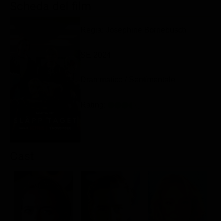
Scheda del film
Classifiche
Migliori film
Regia: Josephine Bornebusch
Migliori Serie TV
SE 2024
Drammatico / Sentimentale
Rating:
Cast