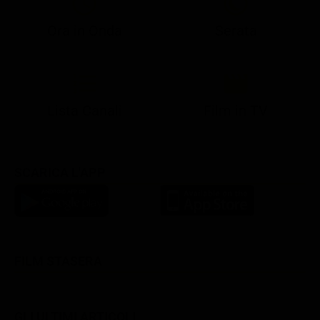
Ora in Onda
Serata
21:08
21:14
21:15
21:25
22:50
23:00
21:10
21:15
21:19
21:30
22:51
23:03
Lista Canali
Film in TV
SCARICA L'APP
FILM STASERA
GLI ULTIMI ARTICOLI