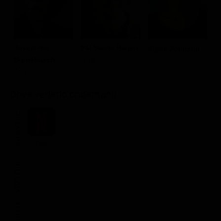
Pål Sverre Hagen
Josephine
Sigrid Johnson
L
Gustav
Bornebusch
Stella
Dove vederlo ondemand
STREAMING
Flat
NOLEGGIA
ACQUISTA