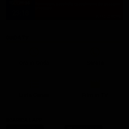
Rotterdam, accoltella casualmente dei passanti:
arrestato
23:18
TUTTE LE NEWS
GUIDA TV
Ora in Onda
Serata
21:10
21:15
21:22
23:03
23:17
00:31
21:10
21:15
21:30
23:03
23:18
Lista Canali
Film in TV
SCARICA L'APP