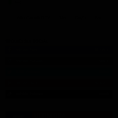
Teatro
Altri Canali DTV
Sky
Dazn
Rsi
SEGUICI SUI SOCIAL
540,000
Fans
MI PIACE
550,000
Follower
SEGUI
9,300
Follower
SEGUI
290,000
Iscritti
ISCRIVITI
310,000
Follower
SEGUI
21:00
21:14
21:19
21:33
23:05
23:20
21:07
21:14
21:20
23:00
23:12
23:30
ULTIM'ORA