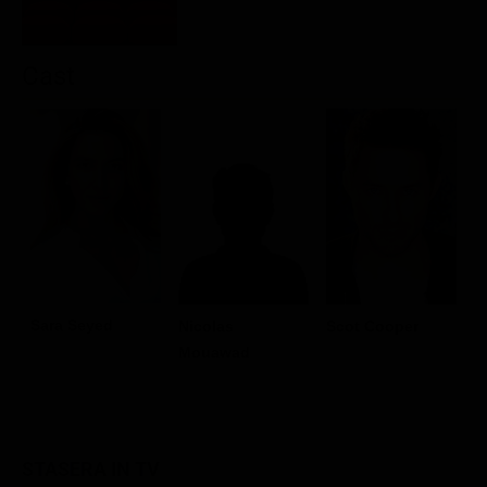
Classifiche
Migliori film
Cast
Migliori Serie TV
L
Sara Seyed
Nicolas
Scot Cooper
G
Mouawad
STASERA IN TV