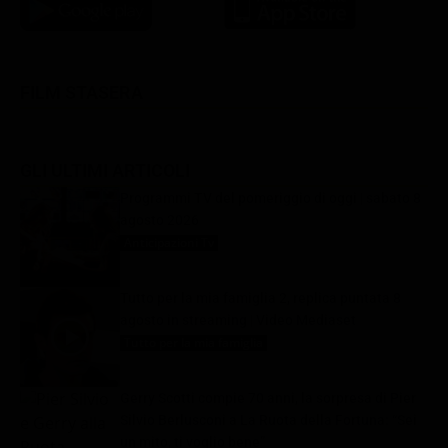
FILM STASERA
GLI ULTIMI ARTICOLI
Programmi TV del pomeriggio di oggi | sabato 8
agosto 2026
Anticipazioni Tv
8 Agosto 2026
Tutto per la mia famiglia 2, replica puntata 8
agosto in streaming | Video Mediaset
Tutto per la mia famiglia
8 Agosto 2026
Gerry Scotti compie 70 anni, la sorpresa di Pier
Silvio Berlusconi a La Ruota della Fortuna: “Sei
un mito, ti voglio bene”