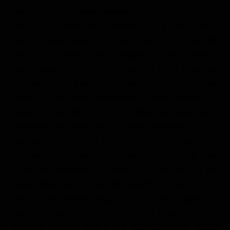
Classifiche
propria vita e a riconquistare la moglie.Pat incontra
Tiffany, una misteriosa e problematica giovane donna,
Migliori film
che in seguito alla morte del marito si è data alla
Migliori Serie TV
promiscuità. Tiffany si offre di aiutare Pat, l'unica persona
che ha rifiutato di fare sesso con lei e le ha dimostrato
amicizia, a riconquistare la moglie (consegnandole una
lettera in sua vece nonostante l'ordine restrittivo lo
proibisca), ma solo se lui in cambio farà qualcosa di
veramente importante per lei, ovvero partecipare con lei a
una gara di ballo. Nel frattempo Pat deve ricucire un
rapporto non facilissimo col padre (persona di buon
cuore, ma fortemente scaramantica e che non ha mai
saputo intavolare un rapporto aperto e sincero con il
figlio), scommettitore incallito col sogno d'aprire un
ristorante, e col fratello Jake (che lo ha sempre messo in
ombra e con cui non è mai particolarmente andato