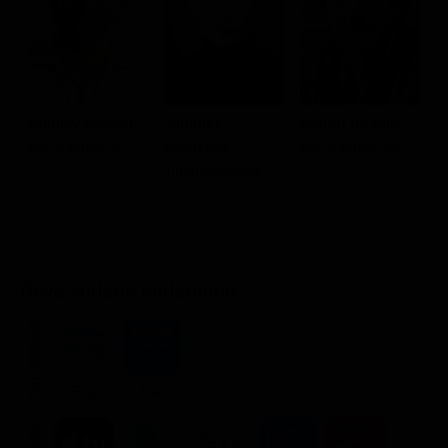
Bradley Cooper
Jennifer
Robert De Niro
J
Pat Solatano Jr.
Lawrence
Pat Solatano Sr.
D
Tiffany Maxwell
Dove vederlo ondemand
STREAMING
Flat
Flat