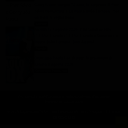
Gerry Scotti compie 70 anni, la sorpresa di Pier
Silvio Berlusconi a La Ruota della Fortuna: “Sei
un mito, ti voglio bene”
Notizie
8 Agosto 2026
Ascolti tv 7 agosto 2026: TIM Summer Hits
(14.5%), L’Erede (14.1%), L’Eredità Summer, La
Ruota della Fortuna | Dati Auditel
Ascolti
8 Agosto 2026
Oroscopo Paolo Fox di oggi: le previsioni di
sabato 8 agosto 2026
Oroscopo Paolo Fox
8 Agosto 2026
Chi siamo
Lo staff
Contatta la redazione
Privacy
Disclaimer
Preferenze pubblicitarie
© 2025 SuperGuidaTV Srl | Via Cimarosa 65 - 80127 Napoli | C.F. P.Iva:
08723421213