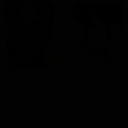
Le interviste in esclusiva
Tempesta D’amore
Temptation Island
Film da vedere
Il Paradiso delle signore
Ultima Fermata
Piattaforme streaming
Un Posto al Sole
Talent show
Apple TV Plus
Segreti di Famiglia
Infotainment
Discovery Plus
The Family
Game Show
Disney plus
Uomini e Donne
NetFlix
Trama Il lato positivo - Silver
Gossip
Now TV
Sport in tv
Paramount Plus
Linings Playbook
Cartoni Anime e Manga
Prime Video
Pat Solitano ha perso tutto: la moglie, la casa e il lavoro.
Torna così a vivere con i genitori, dopo aver passato otto
Vip e Personaggi Tv
RaiPlay
mesi in un istituto psichiatrico poiché affetto da disturbo
Musica
bipolare, emerso dopo aver sorpreso la moglie fedifraga.
Oroscopo Paolo Fox
Nonostante le difficoltà, è determinato a ricostruire la