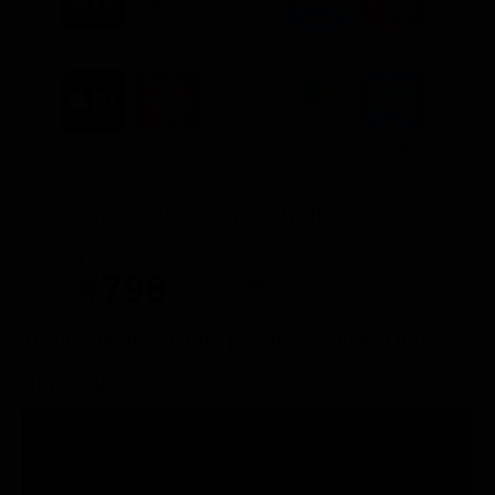
NOLEGGIA
3.99€
2.99€
3.99€
3.99€
3.99€
ACQUISTA
5.99€
5.99€
7.99€
5.99€
7.99€
Posizione in classifica Justwatch
Posizione attuale
Posizioni perse
#798
-56
Trailer del film Il lato positivo - Silver Linings
Playbook