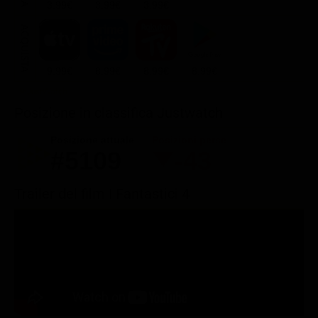
3.99€
3.99€
3.99€
ACQUISTA
9.99€
8.99€
8.99€
8.99€
Posizione in classifica Justwatch
Posizione attuale
Posizioni perse
#5109
-43
Trailer del film I Fantastici 4