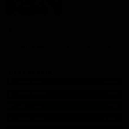
Aldo, Giovanni e Giacomo - Anplagghed
Teatro
Altri Canali DTV
Sky
Dazn
Rsi
SEGUICI SUI SOCIAL
540,000
Fans
MI PIACE
550,000
Follower
SEGUI
9,300
Follower
SEGUI
290,000
Iscritti
ISCRIVITI