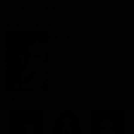
Classifiche
dalle crudeli mire del dottor Destino.
Migliori film
Scheda del film
Migliori Serie TV
Regia: Tim Story
DE, US 2005
Azione / Avventura / Fantastico
Rating:
Cast