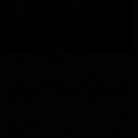
Le interviste in esclusiva
Tempesta D’amore
Temptation Island
Film da vedere
Il Paradiso delle signore
Ultima Fermata
Piattaforme streaming
Un Posto al Sole
Talent show
Apple TV Plus
Segreti di Famiglia
Infotainment
Discovery Plus
The Family
Game Show
Disney plus
Trama I Fantastici 4
Uomini e Donne
NetFlix
In seguito all'esposizione a delle radiazioni, un gruppo di
astronauti acquisisce degli incredibili poteri. Reed
Gossip
Now TV
Richards riesce ad allungare il proprio corpo a dismisura,
Sport in tv
Paramount Plus
la sua fidanzata Sue Storm riesce a diventare invisibile, il
Cartoni Anime e Manga
Prime Video
fratello di lei Johnny è in grado di controllare il fuoco e
Vip e Personaggi Tv
RaiPlay
Ben Grimm si trasforma in una creatura di pietra. Assunti
rispettivamente i nomi di Mr. Fantastix, la Donna
Musica
Invisibile, la Torcia Umana e la Cosa, formano il
Oroscopo Paolo Fox
supergruppo dei Fantastici 4, pronti a difendere l'umanità