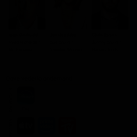
Ioan Gruffudd
Jessica Alba
Chris Evans
M
Reed Richards /
Sue Storm /
Johnny Storm /
B
Mr. Fantastic
Invisible Woman
Human Torch
T
Dove vederlo ondemand
STREAMING
Flat
NOLEGGIA