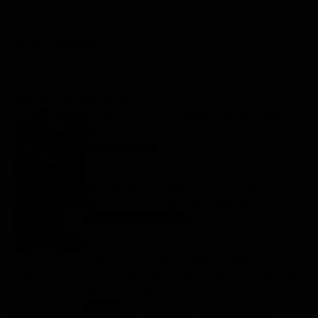
FILM STASERA
GLI ULTIMI ARTICOLI
Programmi TV del pomeriggio di oggi | sabato 8
agosto 2026
Anticipazioni Tv
8 Agosto 2026
Tutto per la mia famiglia 2, replica puntata 8
agosto in streaming | Video Mediaset
Tutto per la mia famiglia
8 Agosto 2026
Gerry Scotti compie 70 anni, la sorpresa di Pier
Silvio Berlusconi a La Ruota della Fortuna: “Sei
un mito, ti voglio bene”
Notizie
8 Agosto 2026