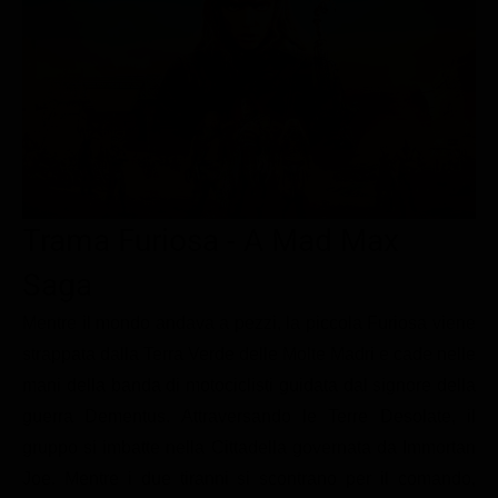
Le interviste in esclusiva
Tempesta D’amore
Temptation Island
Film da vedere
Il Paradiso delle signore
Ultima Fermata
Piattaforme streaming
Un Posto al Sole
Talent show
Apple TV Plus
Segreti di Famiglia
Infotainment
Discovery Plus
The Family
Game Show
Disney plus
Trama Furiosa - A Mad Max
Uomini e Donne
NetFlix
Saga
Gossip
Now TV
Sport in tv
Paramount Plus
Mentre il mondo andava a pezzi, la piccola Furiosa viene
strappata dalla Terra Verde delle Molte Madri e cade nelle
Cartoni Anime e Manga
Prime Video
mani della banda di motociclisti guidata dal signore della
Vip e Personaggi Tv
RaiPlay
guerra Dementus. Attraversando le Terre Desolate, il
Musica
gruppo si imbatte nella Cittadella governata da Immortan
Joe. Mentre i due tiranni si scontrano per il comando,
Oroscopo Paolo Fox