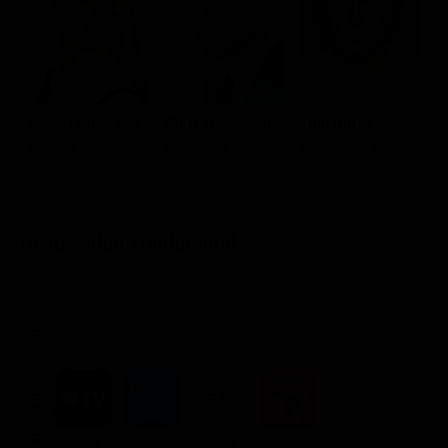
Anya Taylor-Joy
Chris Hemsworth
Tom Burke
A
Furiosa
Dementus
Praetorian Jack
Y
Dove vederlo ondemand
STREAMING
NOLEGGIA
3.99€
3.99€
2.99€
3.99€