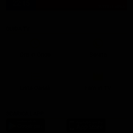
22:15
TUTTE LE NEWS
GUIDA TV
Ora in Onda
Serata
21:08
21:14
21:15
21:25
22:50
23:00
21:10
21:15
21:19
21:30
22:51
23:03
Lista Canali
Film in TV
SCARICA L'APP