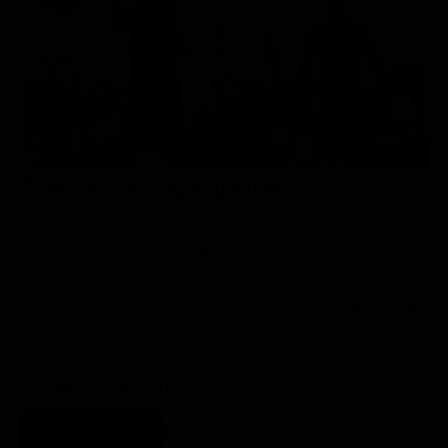
Le interviste in esclusiva
Tempesta D’amore
Temptation Island
Film da vedere
Il Paradiso delle signore
Ultima Fermata
Piattaforme streaming
Un Posto al Sole
Talent show
Apple TV Plus
Segreti di Famiglia
Infotainment
Discovery Plus
The Family
Game Show
Disney plus
Trama Fast & Furious 5
Uomini e Donne
NetFlix
Dom e il colonnello Brian fuggono di Paese in Paese
evadendo dalla libertà vigilata, che però si troveranno a
Gossip
Now TV
dover pagare a caro prezzo quando arriveranno a Rio. La
Sport in tv
Paramount Plus
loro missione sarà altamente ostacolata da Luke Hobbs,
Cartoni Anime e Manga
Prime Video
federale che gli darà del filo da torcere.
Vip e Personaggi Tv
RaiPlay
Scheda del film
Musica
Oroscopo Paolo Fox
Regia: Justin Lin