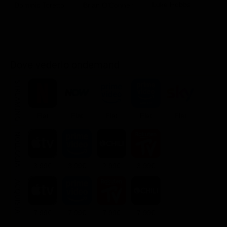
Luke Hobbs
Dominic Toretto
Brian O'Conner
M
Dove vederlo ondemand
STREAMING
Flat
Flat
Flat
Flat
Flat
NOLEGGIA
3.99€
3.99€
2.99€
3.99€
ACQUISTA
7.99€
7.99€
7.99€
7.99€