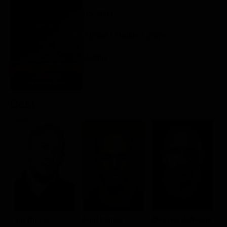
Classifiche
US 2011
Migliori film
Azione / Thriller / Crime
Migliori Serie TV
Rating:
Cast
Dwayne Johnson
Vin Diesel
Paul Walker
J