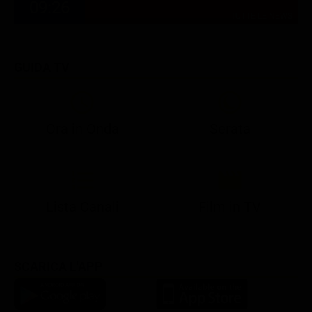
09:26
TUTTE LE NEWS
GUIDA TV
Ora in Onda
Serata
21:08
21:14
21:15
21:25
22:50
23:00
21:10
21:15
21:19
21:30
22:51
23:03
Lista Canali
Film in TV
SCARICA L'APP