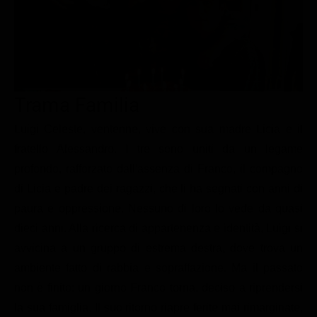
Le interviste in esclusiva
Tempesta D’amore
Temptation Island
Film da vedere
Il Paradiso delle signore
Ultima Fermata
Piattaforme streaming
Un Posto al Sole
Talent show
Apple TV Plus
Segreti di Famiglia
Trama Familia
Infotainment
Discovery Plus
The Family
Game Show
Disney plus
Luigi Celeste, ventenne, vive con sua madre Licia e il
fratello Alessandro. I tre sono uniti da un legame
Uomini e Donne
NetFlix
profondo, rafforzato dall'assenza di Franco, il compagno
Gossip
Now TV
di Licia e padre dei ragazzi, che li ha segnati con anni di
Sport in tv
Paramount Plus
paura e oppressione. Nessuno di loro lo vede da quasi
dieci anni. Alla ricerca di appartenenza e identità, Luigi si
Cartoni Anime e Manga
Prime Video
avvicina a un gruppo di estrema destra, dove trova un
Vip e Personaggi Tv
RaiPlay
ambiente fatto di rabbia e sopraffazione. Ma il passato
Musica
non è finito: un giorno Franco torna, deciso a riprendersi
Oroscopo Paolo Fox
la sua famiglia. Il suo ritorno riapre ferite mai rimarginate,