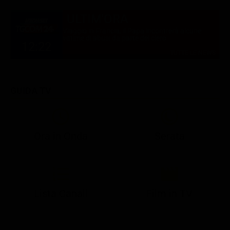
ULTIM'ORA
Viaggio in Francia, il Papa incontrerà alcune
vittime di abusi da parte del clero
12:22
TUTTE LE NEWS
GUIDA TV
Ora in Onda
Serata
21:05
21:10
21:17
22:57
23:10
23:30
21:08
21:15
21:19
23:03
23:17
23:30
Lista Canali
Film in TV