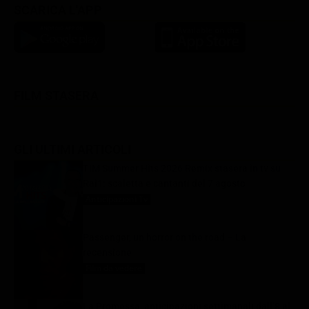
SCARICA L'APP
FILM STASERA
GLI ULTIMI ARTICOLI
TIM Summer Hits 2026 Remix stasera in tv su
Rai1: scaletta e cantanti del 7 agosto
Anticipazioni Tv
7 Agosto 2026
Passenger, un horror on the road – La
recensione
Film da vedere
7 Agosto 2026
La Promessa, anticipazioni settimanali dall’8 al