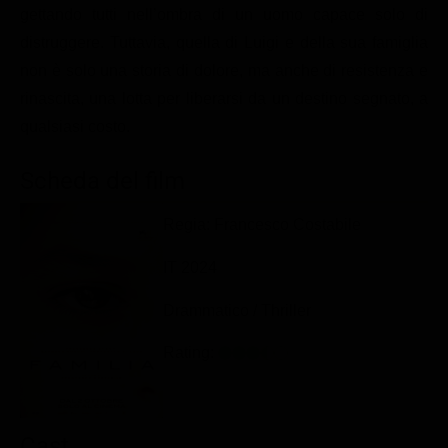
gettando tutti nell’ombra di un uomo capace solo di
Classifiche
distruggere. Tuttavia, quella di Luigi e della sua famiglia
Migliori film
non è solo una storia di dolore, ma anche di resistenza e
Migliori Serie TV
rinascita, una lotta per liberarsi da un destino segnato, a
qualsiasi costo.
Scheda del film
Regia: Francesco Costabile
IT 2024
Drammatico / Thriller
Rating:
Cast