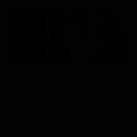
M
A
Barbara Ronchi
Francesco Di
Francesco
C
Licia Licino
Leva
Gheghi
Franco Celeste
Luigi 'Gigi' Celeste
Dove vederlo ondemand
STREAMING