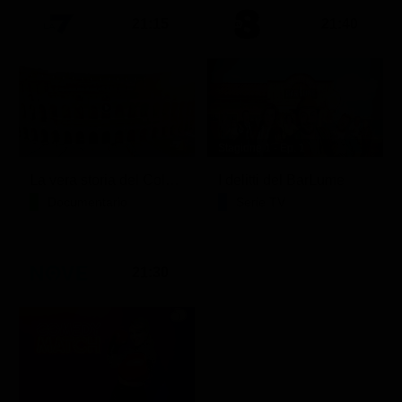
21:15
21:40
Stagione 1 - Ep. 1
La vera storia del Colosseo: ascesa e caduta
I delitti del BarLume
Documentario
Serie TV
21:30