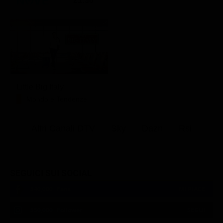
21:30
Little Big Italy
Mondo e Tendenze
Altri Canali DTV
Sky
Dazn
Rsi
SEGUICI SUI SOCIAL
540,000
Fans
MI PIACE
550,000
Follower
SEGUI