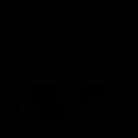
E
Augusto Zucchi
Enzo Paci
Camilla Semino
G
Ettore Villaggio
Paolo Villaggio
Favro
M
Maura Albites
STASERA IN TV
21:30
21:00
Stagione 1 - Ep. 5
Il giovane Montalbano
Europei di Atletica
Serie TV
Sport