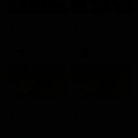
Hot Sweet Sour
King of Killers
Film
Film
21:15
21:40
Sei felice? Una giornata con Crepet
Dinner Club
LifeStyle
LifeStyle