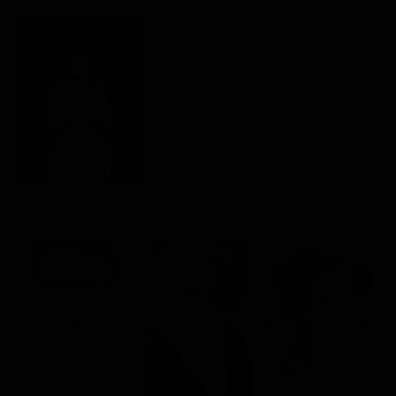
Classifiche
Regia: Luca Manfredi
Migliori film
IT 2024
Migliori Serie TV
Biografico
Rating:
Cast