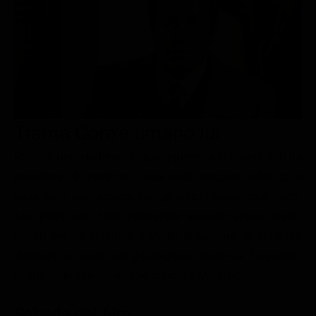
Le interviste in esclusiva
Tempesta D’amore
Temptation Island
Film da vedere
Il Paradiso delle signore
Ultima Fermata
Piattaforme streaming
Un Posto al Sole
Talent show
Apple TV Plus
Segreti di Famiglia
Infotainment
Discovery Plus
The Family
Game Show
Disney plus
Trama Com'è umano lui
Uomini e Donne
NetFlix
Paolo è uno studente di giurisprudenza che però non ha
intenzione di terminare i suoi studi: trascorre infatti gran
Gossip
Now TV
parte delle sue giornate con gli amici Francesco e Piero.
Sport in tv
Paramount Plus
Suo padre non potrà permettere una tale spesa inutile,
Cartoni Anime e Manga
Prime Video
ragion per cui chiederà a Paolo di lasciare gli studi per
Vip e Personaggi Tv
RaiPlay
dedicarsi al lavoro per guadagnare qualcosa. Fu proprio
in una delle sue serate che conobbe Maurizio.
Musica
Oroscopo Paolo Fox
Scheda del film