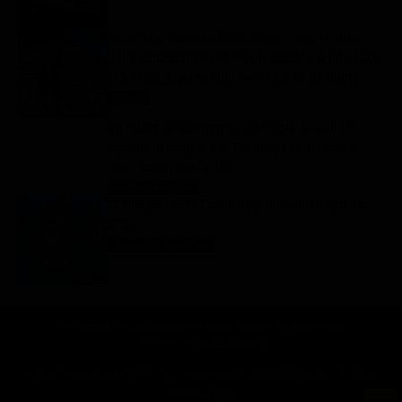
Ascolti tv, 9 agosto 2026: Noos – L’avventura
della conoscenza (12.9%), Racconto di una notte
(16.3%), L’Eredità Summer (16.7%), La Ruota
della Fortuna (29.1%) | Dati Auditel
Ascolti
10 Agosto 2026
Un Posto al sole non in onda oggi, lunedì 10
agosto, la soap di Rai Tre sospesa: perché e
quando tornerà in TV?
Un Posto al Sole
10 Agosto 2026
Oroscopo Paolo Fox di oggi: lunedì 10 agosto
2026
Oroscopo Paolo Fox
10 Agosto 2026
Chi siamo
Lo staff
Contatta la redazione
Privacy
Disclaimer
Preferenze pubblicitarie
© 2025 SuperGuidaTV Srl | Via Cimarosa 65 - 80127 Napoli | C.F. P.Iva:
08723421213