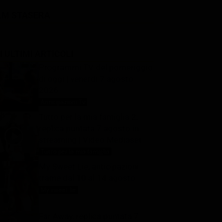
LM STASERA
I ULTIMI ARTICOLI
Programmi TV del pomeriggio
di oggi | venerdì 7 agosto
2026
Anticipazioni Tv
7 Agosto 2026
Tutto per la mia famiglia 2,
replica puntata 7 agosto in
streaming | Video Mediaset
Tutto per la mia famiglia
7 Agosto 2026
My Sweet Lie, anticipazioni
trame dal 10 al 14 agosto
My sweet lie
7 Agosto 2026
Far Away, replica puntata 7