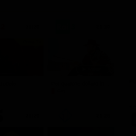
21:20
21:30
Prima TV
PU
rudele
Per qualche dollaro in più
Film
SC
21:20
21:25