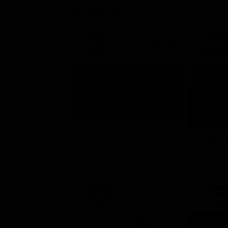
STASERA IN TV
21:30
Sogno e Son Desto
Amore c
Musica
Film
21:33