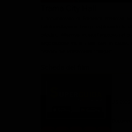
Classifiche
Trama City Hall
Migliori film
Il documentario di Frederick Wiseman seg
l’amministrazione Trump, esplorando le sfi
Migliori Serie TV
cittadino. Wiseman mostra l’impegno nel com
negoziazione tra le varie parti in causa, 
cittadini, sia strettamente collegato.
Scheda del film
US 2020
Document