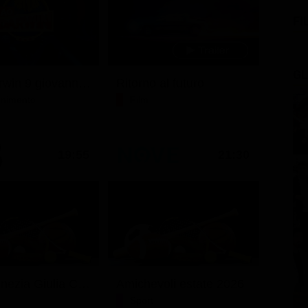
FI
GL
Ciao darwin 9 giovanni.8.7.
Ritorno al futuro
tenimento
Film
19:55
21:30
Friuli Venezia Giulia Cup (Diretta)
Amichevoli estate 2026
Sport