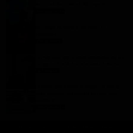
Rai1: scaletta e cantanti del 7 agosto
Anticipazioni Tv
7 Agosto 2026
Passenger, un horror on the road – La
recensione
Film da vedere
7 Agosto 2026
La Promessa, anticipazioni settimanali dall’8 al
14 agosto: Ricardo lascia la tenuta, torna Pia
La Promessa
7 Agosto 2026
La Ruota della Fortuna festeggia i 70 anni di
Gerry Scotti con una puntata speciale: ecco
quando in tv
Anticipazioni Tv
7 Agosto 2026
Chi siamo
Lo staff
Contatta la redazione
Privacy
Disclaimer
Preferenze pubblicitarie