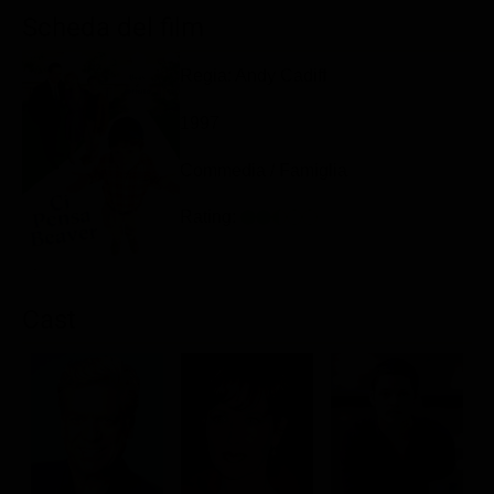
Classifiche
Scheda del film
Migliori film
Regia: Andy Cadiff
Migliori Serie TV
1997
Commedia / Famiglia
Rating:
Cast