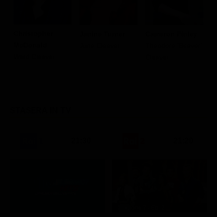
Christopher
Janine Turner
Cameron Finley
E
McDonald
June Cleaver
Theodore 'Beaver'
W
Ward Cleaver
Cleaver
C
STASERA IN TV
21:30
21:20
Stagione 7 - Ep. 2