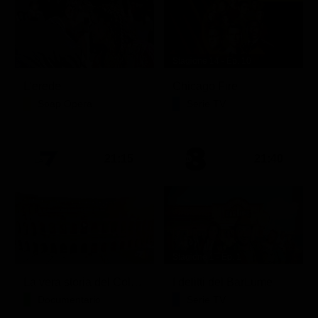
Stagione 14 - Ep. 10
L'erede
Chicago Fire
Soap Opera
Serie TV
21:15
21:40
Stagione 1 - Ep. 1
La vera storia del Colosseo: ascesa e caduta
I delitti del BarLume
Documentario
Serie TV