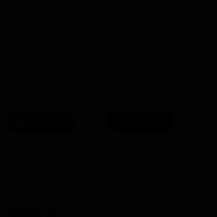
Ora in Onda
Serata
21:05
21:10
21:17
22:57
23:10
23:30
21:08
21:15
21:19
23:03
23:17
23:30
Lista Canali
Film in TV
SCARICA L'APP
FILM STASERA
GLI ULTIMI ARTICOLI
TIM Summer Hits 2026 Remix stasera in tv su