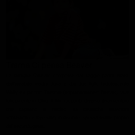
Le interviste in esclusiva
Tempesta D’amore
Temptation Island
Film da vedere
Il Paradiso delle signore
Ultima Fermata
Piattaforme streaming
Un Posto al Sole
Talent show
Apple TV Plus
Segreti di Famiglia
Infotainment
Discovery Plus
The Family
Game Show
Disney plus
Trama Ci pensa Beaver
Uomini e Donne
NetFlix
La famiglia Cleaver, composta dal saggio padre Ward,
Gossip
Now TV
dall'amabile madre June e dai due figli, l'adolescente
Sport in tv
Paramount Plus
Wally e il piccolo Thedore (soprannominato Beaver), vive
Cartoni Anime e Manga
Prime Video
felicemente in Ohio. Il film racconta diverse disavventure
Vip e Personaggi Tv
RaiPlay
che capitano al nucleo, tra classiche situazioni
scolastiche e love-story in divenire, spesso risolte proprio
Musica
dal secondogenito.
Oroscopo Paolo Fox