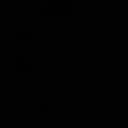
STREAMING
Flat
Flat
Ads
NOLEGGIA
1.99€
ACQUISTA
7.99€
Posizione in classifica Justwatch
Posizione attuale
Posizioni guadagnate
#17961
– 0