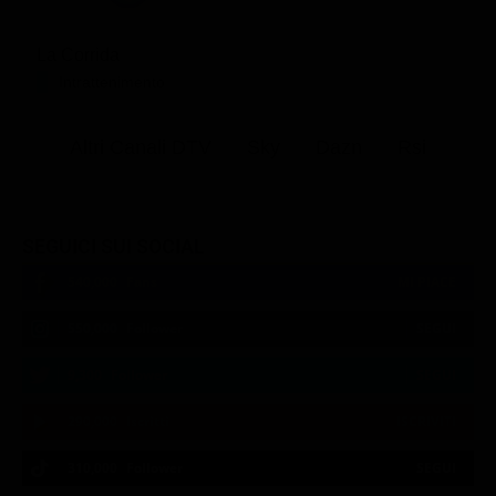
La Corrida
Intrattenimento
Altri Canali DTV
Sky
Dazn
Rsi
SEGUICI SUI SOCIAL
540,000
Fans
MI PIACE
550,000
Follower
SEGUI
9,300
Follower
SEGUI
290,000
Iscritti
ISCRIVITI
310,000
Follower
SEGUI