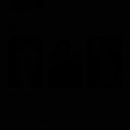
Rating:
Classifiche
Migliori film
Cast
Migliori Serie TV
K
Mitzi Akaha
Laird Akeo
Kanoa Goo
G
Misha
Jake
Vik
Dove vederlo ondemand