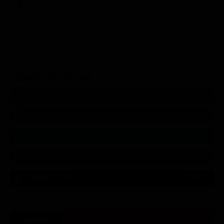
Teatro
Altri Canali DTV
Sky
Dazn
Rsi
SEGUICI SUI SOCIAL
540,000
Fans
MI PIACE
550,000
Follower
SEGUI
9,300
Follower
SEGUI
290,000
Iscritti
ISCRIVITI
310,000
Follower
SEGUI
21:00
21:14
21:19
21:33
23:05
23:20
21:07
21:14
21:20
23:00
23:12
23:30
ULTIM'ORA