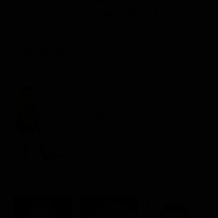
Classifiche
aver scoperto che gli uomini mangiano il miele da loro
prodotto, si attiva per cambiare le cose.
Migliori film
Migliori Serie TV
Scheda del film
Regia: Steve Hickner
US 2007
Famiglia / Animazione / Avventura
Rating:
Cast