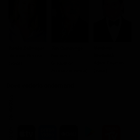
Matthew
Renée Zellweger
Jim Cummings
P
Broderick
Vanessa Bloome
Narrator /
W
Adam Flayman
(voice)
Graduation
K
(voice)
Announcer (voice)
Dove vederlo ondemand
STREAMING
NOLEGGIA