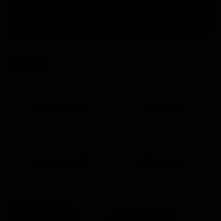
New York, imbarcazione si ribalta nel porto: morti
una donna e un neonato
10:30
TUTTE LE NEWS
GUIDA TV
Ora in Onda
Serata
21:10
21:15
21:22
23:03
23:17
00:31
21:10
21:15
21:30
23:03
23:18
Lista Canali
Film in TV
SCARICA L'APP