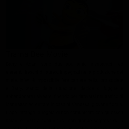
Le interviste in esclusiva
Tempesta D’amore
Temptation Island
Film da vedere
Il Paradiso delle signore
Ultima Fermata
Piattaforme streaming
Un Posto al Sole
Talent show
Apple TV Plus
Segreti di Famiglia
Infotainment
Discovery Plus
The Family
Game Show
Disney plus
Trama Bee Movie
Uomini e Donne
NetFlix
Barry e Adam sono due api, amici inseparabili ed
entrambi freschi di laurea, impegnati nella produzione del
Gossip
Now TV
miele. Infatti è impossibile fare carriera nella loro società
Sport in tv
Paramount Plus
e Barry, stanco della situazione, decide di fuggire e
Cartoni Anime e Manga
Prime Video
abbandonare l'alveare, finendo per ritrovarsi nel traffico di
Vip e Personaggi Tv
RaiPlay
Manhattan ed entrare in casa di Vanessa, giovane fioraia.
L'ape infrange la regola di non comunicare con gli esseri
Musica
umani e inizia a comunicare, con grande sorpresa della
Oroscopo Paolo Fox
ragazza. Tra loro si sviluppa un'insolita amicizia e dopo