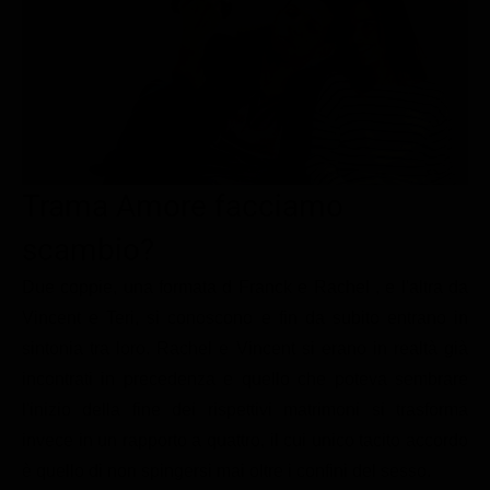
Le interviste in esclusiva
Tempesta D’amore
Temptation Island
Film da vedere
Il Paradiso delle signore
Ultima Fermata
Piattaforme streaming
Un Posto al Sole
Talent show
Apple TV Plus
Segreti di Famiglia
Infotainment
Discovery Plus
The Family
Game Show
Disney plus
Trama Amore facciamo
Uomini e Donne
NetFlix
scambio?
Gossip
Now TV
Due coppie, una formata d Franck e Rachel , e l'altra da
Sport in tv
Paramount Plus
Vincent e Teri, si conoscono e fin da subito entrano in
sintonia tra loro. Rachel e Vincent si erano in realtà già
Cartoni Anime e Manga
Prime Video
incontrati in precedenza e quello che poteva sembrare
Vip e Personaggi Tv
RaiPlay
l'inizio della fine dei rispettivi matrimoni si trasforma
Musica
invece in un rapporto a quattro, il cui unico tacito accordo
è quello di non spingersi mai oltre i confini del sesso.
Oroscopo Paolo Fox