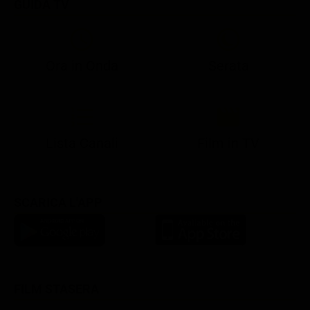
GUIDA TV
Ora in Onda
Serata
21:08
21:14
21:15
21:25
22:50
23:00
21:10
21:15
21:19
21:30
22:51
23:03
Lista Canali
Film in TV
SCARICA L'APP
FILM STASERA