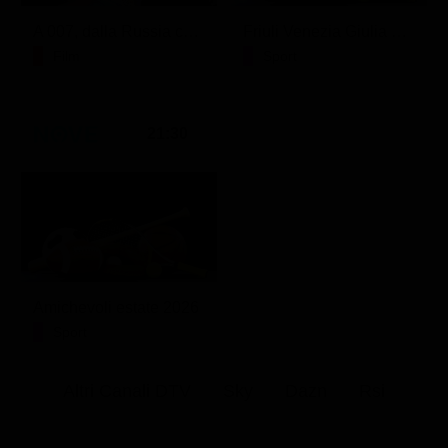
A 007, dalla Russia con amore
Friuli Venezia Giulia Cup (Diretta)
Film
Sport
21:30
Amichevoli estate 2026
Sport
Altri Canali DTV
Sky
Dazn
Rsi