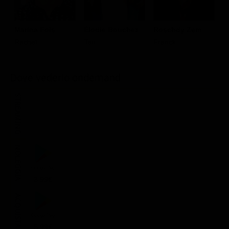
N
Marina Foïs
Élodie Bouchez
Roschdy Zem
D
Rachel
Teri
Franck
V
Dove vederlo ondemand
STREAMING
NOLEGGIA
3.99€
ACQUISTA
5.99€