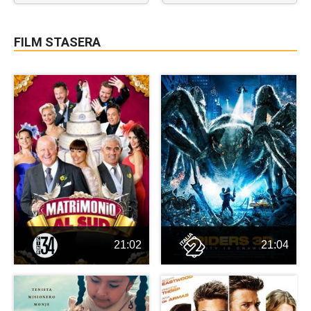
FILM STASERA
21:02
21:04