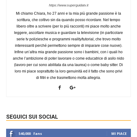
https://www.superguidatv.it
Mi chiamo Chiara, ho 27 anni e la mia più grande passione è la
scrittura, che coltivo sin da quando posso ricordare. Nel tempo
libero oltre a scrivere (per lo più racconti) mi piace molto anche
leggere, ascoltare musica e guardare la televisione (in particolare
serie tv poliziesche e programmi reality/tutorial, che trovo molto
interessanti perché permettono sempre di imparare cose nuove).
Infine un’altra mia grande passione sono i bambini, con i quali ho
anche l’ambizione di poter lavorare o come educatrice di asilo nido
(lavoro per cui sono abilitata da una laurea) o come baby sitter. Di
loro mi piace soprattutto la loro genuinità ed il fatto che sono privi
di filtri e che trasmettono molta allegria.
SEGUICI SUI SOCIAL
540,000
Fans
MI PIACE