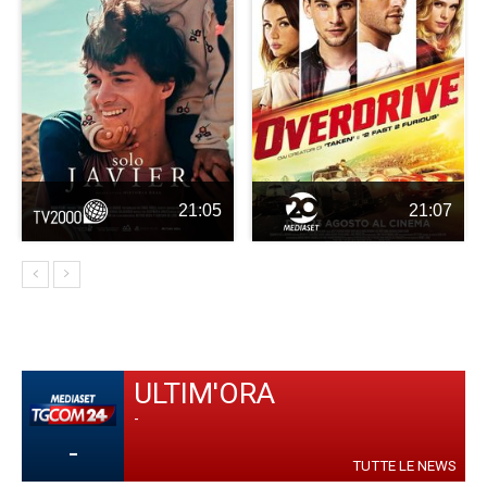
21:05
21:07
ULTIM'ORA
-
-
TUTTE LE NEWS