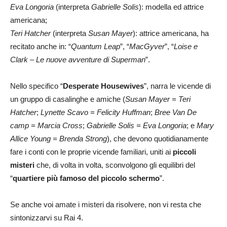
Eva Longoria
(interpreta
Gabrielle Solis
): modella ed attrice
americana;
Teri Hatcher
(interpreta
Susan Mayer
): attrice americana, ha
recitato anche in: “
Quantum Leap
”, “
MacGyver
”, “
Loise e
Clark – Le nuove avventure di Superman
”.
Nello specifico “
Desperate Housewives
”, narra le vicende di
un gruppo di casalinghe e amiche (
Susan Mayer = Teri
Hatcher
;
Lynette Scavo = Felicity Huffman
;
Bree Van De
camp = Marcia Cross
;
Gabrielle Solis = Eva Longoria
; e
Mary
Allice Young = Brenda Strong
), che devono quotidianamente
fare i conti con le proprie vicende familiari, uniti ai
piccoli
misteri
che, di volta in volta, sconvolgono gli equilibri del
“
quartiere più famoso del piccolo schermo
”.
Se anche voi amate i misteri da risolvere, non vi resta che
sintonizzarvi su Rai 4.