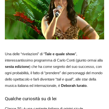
Una delle “rivelazioni” di “
Tale e quale show
”,
interessantissimo programma di Carlo Conti (giunto ormai alla
sesta edizione
) che ha come segreto del suo successo, con
ogni probabilità, il fatto di “prendere” dei personaggi del mondo
dello spettacolo e farli diventare “
tali e quali
”, alle star della
musica italiana ed internazionale, è
Deborah Iurato
.
Qualche curiosità su di lei
Classe ‘91; è una
cantante
italiana di origini sicule.