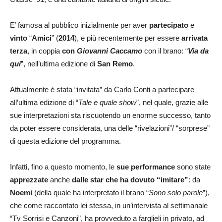
E’ famosa al pubblico inizialmente per aver
partecipato
e
vinto
“
Amici
” (
2014
), e più recentemente per essere
arrivata
terza
, in coppia
con
Giovanni Caccamo
con il brano: “
Via da
qui
”, nell’ultima edizione di
San Remo
.
Attualmente è stata “invitata” da Carlo Conti a partecipare
all’ultima edizione di “
Tale e quale show
”, nel quale, grazie alle
sue interpretazioni sta riscuotendo un enorme successo, tanto
da poter essere considerata, una delle “rivelazioni”/ “sorprese”
di questa edizione del programma.
Infatti, fino a questo momento, le
sue performance
sono state
apprezzate
anche
dalle star che ha dovuto “imitare”
: da
Noemi
(della quale ha interpretato il brano “
Sono solo parole
”),
che come raccontato lei stessa, in un’intervista al settimanale
“Tv Sorrisi e Canzoni”, ha provveduto a farglieli in privato, ad