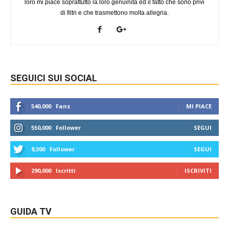
loro mi piace soprattutto la loro genuinità ed il fatto che sono privi
di filtri e che trasmettono molta allegria.
SEGUICI SUI SOCIAL
540,000
Fans
MI PIACE
550,000
Follower
SEGUI
9,300
Follower
SEGUI
290,000
Iscritti
ISCRIVITI
GUIDA TV