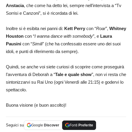
Anstacia
, che come ha detto lei, sempre nell’intervista a “Tv
Sorrisi e Canzoni”, si è ricordata di lei.
Inoltre si è esibita nei panni di:
Kett Perry
con “
Roar
”,
Whitney
Houston
con “
I wanna dance with somebody
”, e
Laura
Pausini
con “
Simili
” (che ha confessato essere uno dei suoi
idoli, e punti di riferimento da sempre).
Quindi, se anche voi siete curiosi di scoprire come proseguirà
l’avventura di Deborah a “
Tale e quale show
”, non vi resta che
sintonizzarvi su Rai Uno (ogni Venerdì alle 21:15) e godervi lo
spettacolo.
Buona visione (e buon ascolto)!
Seguici su
Google
Discover
Fonti
Preferite