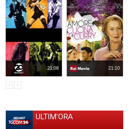
21:08
21:10
ULTIM'ORA
-