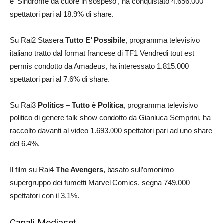
e ‘Sindrome da cuore in sospeso’, ha conquistato 4.656.000
spettatori pari al 18.9% di share.
Su Rai2 Stasera
Tutto E’ Possibile
, programma televisivo
italiano tratto dal format francese di TF1 Vendredi tout est
permis condotto da Amadeus, ha interessato 1.815.000
spettatori pari al 7.6% di share.
Su Rai3
Politics – Tutto è Politica
, programma televisivo
politico di genere talk show condotto da Gianluca Semprini, ha
raccolto davanti al video 1.693.000 spettatori pari ad uno share
del 6.4%.
Il film su Rai4
The Avengers
, basato sull’omonimo
supergruppo dei fumetti Marvel Comics, segna 749.000
spettatori con il 3.1%.
Canali Mediaset