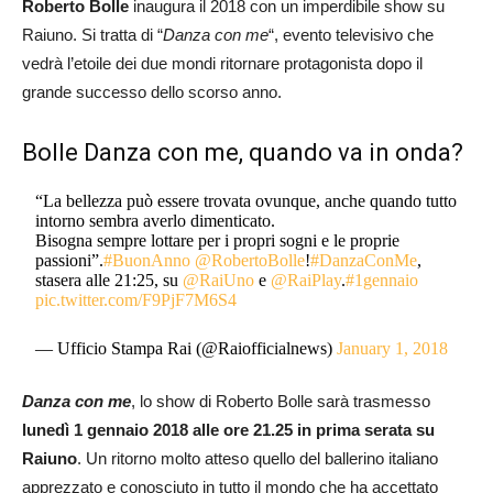
Roberto Bolle
inaugura il 2018 con un imperdibile show su
Raiuno. Si tratta di “
Danza con me
“, evento televisivo che
vedrà l’etoile dei due mondi ritornare protagonista dopo il
grande successo dello scorso anno.
Bolle Danza con me, quando va in onda?
“La bellezza può essere trovata ovunque, anche quando tutto
intorno sembra averlo dimenticato.
Bisogna sempre lottare per i propri sogni e le proprie
passioni”.
#BuonAnno
@RobertoBolle
!
#DanzaConMe
,
stasera alle 21:25, su
@RaiUno
e
@RaiPlay
.
#1gennaio
pic.twitter.com/F9PjF7M6S4
— Ufficio Stampa Rai (@Raiofficialnews)
January 1, 2018
Danza con me
, lo show di Roberto Bolle sarà trasmesso
lunedì 1 gennaio 2018 alle ore 21.25 in prima serata su
Raiuno
. Un ritorno molto atteso quello del ballerino italiano
apprezzato e conosciuto in tutto il mondo che ha accettato