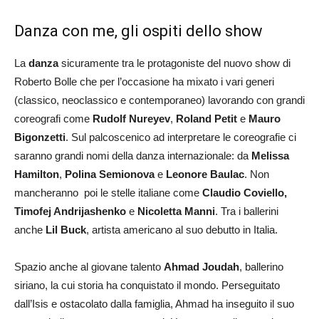
Danza con me, gli ospiti dello show
La
danza
sicuramente tra le protagoniste del nuovo show di
Roberto Bolle che per l’occasione ha mixato i vari generi
(classico, neoclassico e contemporaneo) lavorando con grandi
coreografi come
Rudolf Nureyev
,
Roland Petit
e
Mauro
Bigonzetti
. Sul palcoscenico ad interpretare le coreografie ci
saranno grandi nomi della danza internazionale: da
Melissa
Hamilton
,
Polina Semionova
e
Leonore Baulac
. Non
mancheranno poi le stelle italiane come
Claud
io Coviello,
Timofej Andrijashenko
e
Nicoletta Manni
. Tra i ballerini
anche
Lil Buck
, artista americano al suo debutto in Italia.
Spazio anche al giovane talento
Ahmad Joudah
, ballerino
siriano, la cui storia ha conquistato il mondo. Perseguitato
dall’Isis e ostacolato dalla famiglia, Ahmad ha inseguito il suo