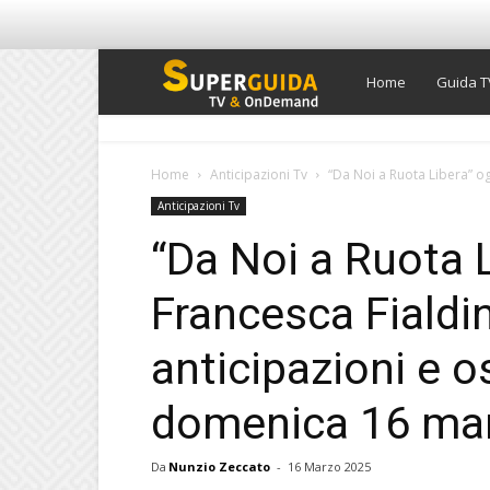
Super
Home
Guida T
Guida
Home
Anticipazioni Tv
“Da Noi a Ruota Libera” ogg
Anticipazioni Tv
TV
“Da Noi a Ruota 
Francesca Fialdin
anticipazioni e os
domenica 16 ma
Da
Nunzio Zeccato
-
16 Marzo 2025