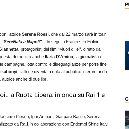
P
con l’attrice
Serena Rossi,
che dal 22 marzo sarà in tour
,
“SereNata a Napoli”.
In seguito Francesca Fialdini
Giannetta
, protagonisti del film “Muori di lei”, diretto da
e questa domenica anche
Ilaria D’Amico,
la giornalista e
ue campagne, lotta contro le diseguaglianze per porre fine
ikabonyi
, l’attrice diventata nota al pubblico interpretando
 autrice anche di due libri.
i… a Ruota Libera: in onda su Rai 1 e
G
ssimo Piesco, Igor Artibani, Gaspare Baglio, Serena
lizzato da Rai1 in collaborazione con Endemol Shine Italy,