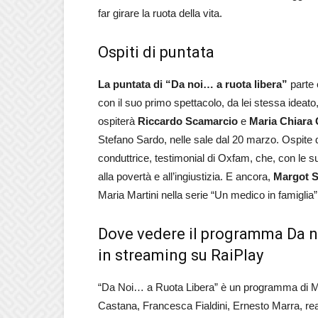
far girare la ruota della vita.
Ospiti di puntata
La puntata di “Da noi… a ruota libera”
parte 
con il suo primo spettacolo, da lei stessa ideato
ospiterà
Riccardo Scamarcio
e
Maria Chiara 
Stefano Sardo, nelle sale dal 20 marzo. Ospit
conduttrice, testimonial di Oxfam, che, con le s
alla povertà e all’ingiustizia. E ancora,
Margot S
Maria Martini nella serie “Un medico in famiglia”,
Dove vedere il programma Da no
in streaming su RaiPlay
“Da Noi… a Ruota Libera” è un programma di Ma
Castana, Francesca Fialdini, Ernesto Marra, rea