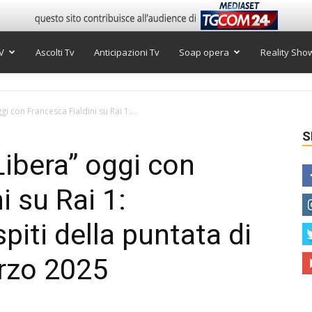
V
Ascolti Tv
Anticipazioni Tv
Soap opera
Reality Sho
i con Francesca Fialdini su Rai 1:...
S
Libera” oggi con
i su Rai 1:
piti della puntata di
rzo 2025