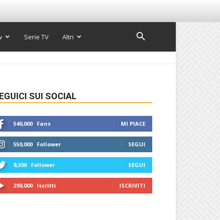
w
Serie TV
Altri
EGUICI SUI SOCIAL
540,000
Fans
MI PIACE
550,000
Follower
SEGUI
9,300
Follower
SEGUI
290,000
Iscritti
ISCRIVITI