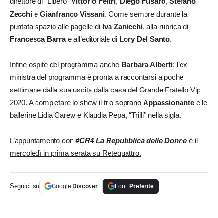
direttore di “Libero”
Vittorio Feltri
,
Diego Fusaro
,
Stefano
Zecchi
e
Gianfranco Vissani
. Come sempre durante la
puntata spazio alle pagelle di
Iva Zanicchi
, alla rubrica di
Francesca Barra
e all’editoriale di
Lory Del Santo
.
Infine ospite del programma anche
Barbara Alberti
; l’ex
ministra del programma è pronta a raccontarsi a poche
settimane dalla sua uscita dalla casa del Grande Fratello Vip
2020. A completare lo show il trio soprano
Appassionante
e le
ballerine Lidia Carew e Klaudia Pepa, “Trilli” nella sigla.
L’appuntamento con
#CR4 La Repubblica delle Donne
è il
mercoledì in prima serata su Retequattro.
Seguici su
Google
Discover
Fonti
Preferite