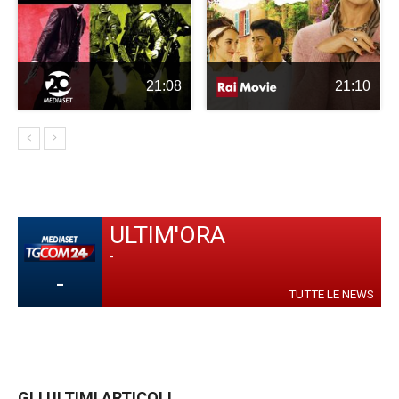
21:08
21:10
ULTIM'ORA
-
-
TUTTE LE NEWS
GLI ULTIMI ARTICOLI