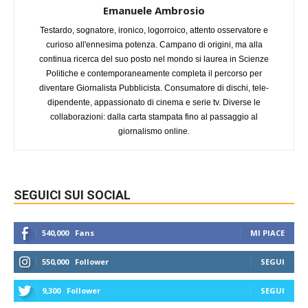
Emanuele Ambrosio
Testardo, sognatore, ironico, logorroico, attento osservatore e
curioso all'ennesima potenza. Campano di origini, ma alla
continua ricerca del suo posto nel mondo si laurea in Scienze
Politiche e contemporaneamente completa il percorso per
diventare Giornalista Pubblicista. Consumatore di dischi, tele-
dipendente, appassionato di cinema e serie tv. Diverse le
collaborazioni: dalla carta stampata fino al passaggio al
giornalismo online.
SEGUICI SUI SOCIAL
540,000
Fans
MI PIACE
550,000
Follower
SEGUI
9,300
Follower
SEGUI