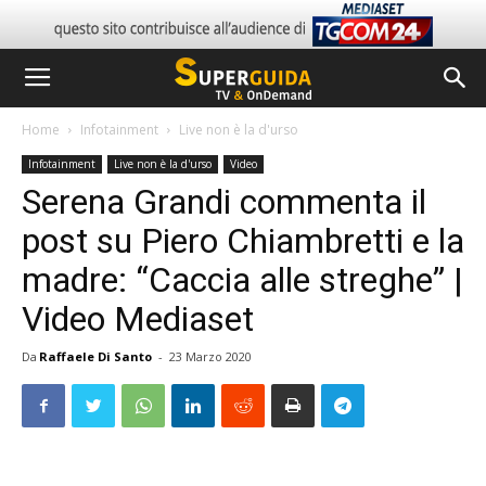
Home
Infotainment
Live non è la d'urso
Infotainment
Live non è la d'urso
Video
Serena Grandi commenta il
post su Piero Chiambretti e la
madre: “Caccia alle streghe” |
Video Mediaset
Da
Raffaele Di Santo
-
23 Marzo 2020