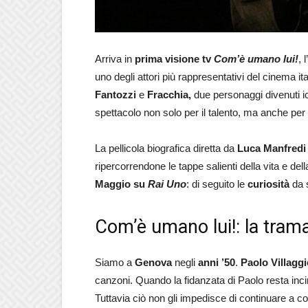
Arriva in
prima visione tv
Com’è umano lui!
, 
uno degli attori più rappresentativi del cinema it
Fantozzi
e
Fracchia,
due personaggi divenuti i
spettacolo non solo per il talento, ma anche per
La pellicola biografica diretta da
Luca Manfredi
ripercorrendone le tappe salienti della vita e de
Maggio su
Rai Uno
: di seguito le
curiosità
da 
Com’è umano lui!: la trama 
Siamo a
Genova
negli
anni ’50
.
Paolo Villaggi
canzoni. Quando la fidanzata di Paolo resta incin
Tuttavia ciò non gli impedisce di continuare a col