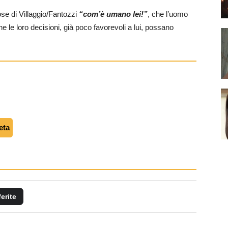
amose di Villaggio/Fantozzi
“com’è umano lei!”
, che l’uomo
e le loro decisioni, già poco favorevoli a lui, possano
eta
ferite