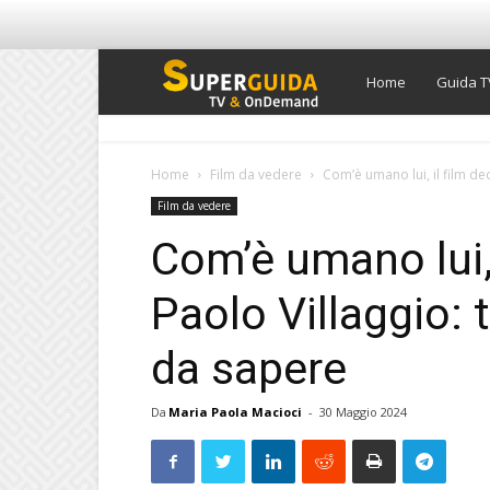
Super
Home
Guida T
Guida
Home
Film da vedere
Com’è umano lui, il film ded
Film da vedere
TV
Com’è umano lui, 
Paolo Villaggio: 
da sapere
Da
Maria Paola Macioci
-
30 Maggio 2024