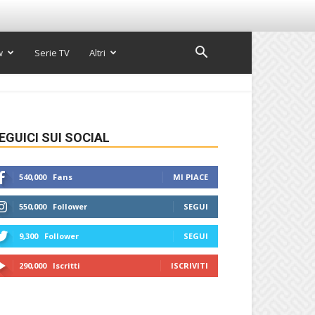
w
Serie TV
Altri
EGUICI SUI SOCIAL
540,000
Fans
MI PIACE
550,000
Follower
SEGUI
9,300
Follower
SEGUI
290,000
Iscritti
ISCRIVITI