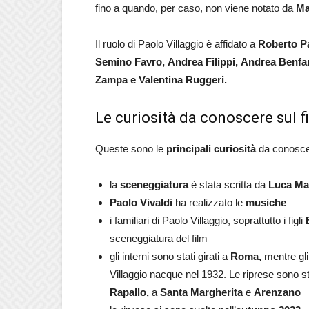
fino a quando, per caso, non viene notato da
Ma
Il ruolo di Paolo Villaggio è affidato a
Roberto Pa
Semino Favro, Andrea Filippi, Andrea Benf
Zampa e Valentina Ruggeri.
Le curiosità da conoscere sul f
Queste sono le
principali curiosità
da conosc
la
sceneggiatura
è stata scritta da
Luca Ma
Paolo Vivaldi
ha realizzato le
musiche
i familiari di Paolo Villaggio, soprattutto i figli
sceneggiatura del film
gli interni sono stati girati a
Roma,
mentre gli 
Villaggio nacque nel 1932. Le riprese sono st
Rapallo,
a
Santa Margherita
e
Arenzano