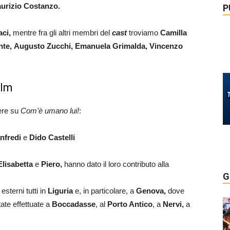
urizio Costanzo.
P
ci,
mentre fra gli altri membri del
cast
troviamo
Camilla
ante, Augusto Zucchi, Emanuela Grimalda, Vincenzo
ilm
ere su
Com’è umano lui!
:
nfredi
e
Dido Castelli
Elisabetta
e
Piero,
hanno dato il loro contributo alla
G
esterni tutti in
Liguria
e, in particolare, a
Genova,
dove
ate effettuate a
Boccadasse
, al
Porto Antico
, a
Nervi,
a