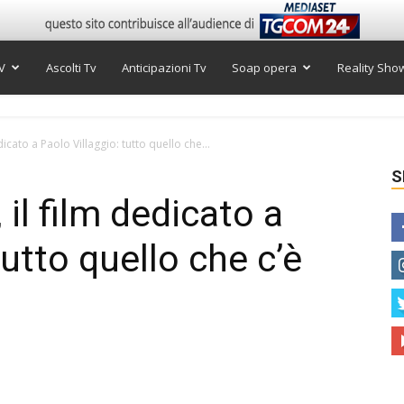
V
Ascolti Tv
Anticipazioni Tv
Soap opera
Reality Sho
icato a Paolo Villaggio: tutto quello che...
S
il film dedicato a
tutto quello che c’è