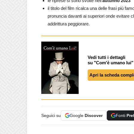
le riprese si sono svolte nell’
autunno 2023
il titolo del film ricalca una delle frasi più f
pronuncia davanti ai superiori onde evitare ch
addirittura peggiorare.
Vedi tutti i dettagli
su "Com'è umano lui"
Apri la scheda compl
Seguici su
Google
Discover
Fonti
Pre