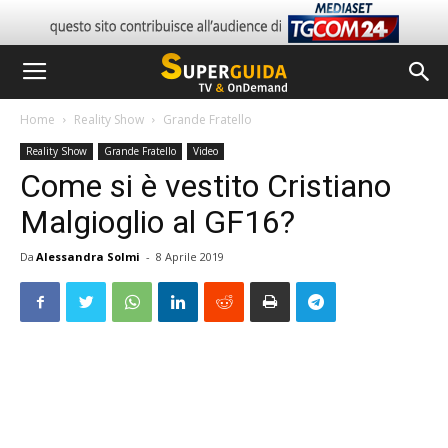
Home
Reality Show
Grande Fratello
Reality Show
Grande Fratello
Video
Come si è vestito Cristiano
Malgioglio al GF16?
Da
Alessandra Solmi
-
8 Aprile 2019