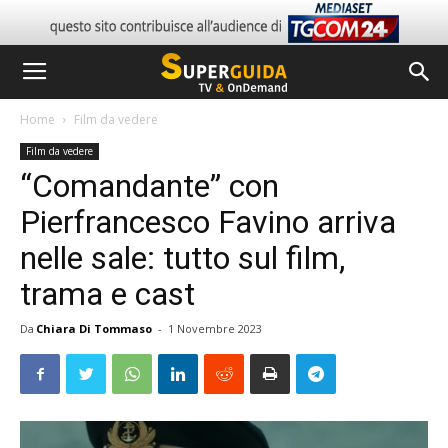
Home
Film da vedere
Film da vedere
“Comandante” con
Pierfrancesco Favino arriva
nelle sale: tutto sul film,
trama e cast
Da
Chiara Di Tommaso
-
1 Novembre 2023