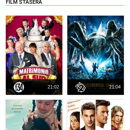
FILM STASERA
21:02
21:04