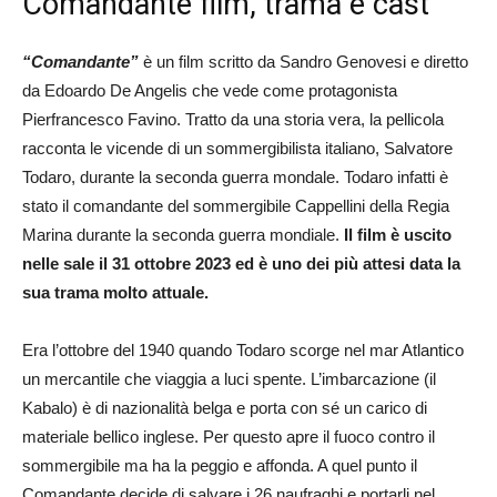
Comandante film, trama e cast
“Comandante”
è un film scritto da Sandro Genovesi e diretto
da Edoardo De Angelis che vede come protagonista
Pierfrancesco Favino. Tratto da una storia vera, la pellicola
racconta le vicende di un sommergibilista italiano, Salvatore
Todaro, durante la seconda guerra mondale. Todaro infatti è
stato il comandante del sommergibile Cappellini della Regia
Marina durante la seconda guerra mondiale.
Il film è uscito
nelle sale il 31 ottobre 2023 ed è uno dei più attesi data la
sua trama molto attuale.
Era l’ottobre del 1940 quando Todaro scorge nel mar Atlantico
un mercantile che viaggia a luci spente. L’imbarcazione (il
Kabalo) è di nazionalità belga e porta con sé un carico di
materiale bellico inglese. Per questo apre il fuoco contro il
sommergibile ma ha la peggio e affonda. A quel punto il
Comandante decide di salvare i 26 naufraghi e portarli nel