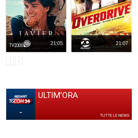
21:05
21:07
ULTIM'ORA
-
-
TUTTE LE NEWS