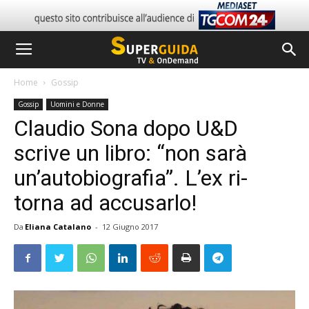
Home
Gossip
Gossip
Uomini e Donne
Claudio Sona dopo U&D
scrive un libro: “non sarà
un’autobiografia”. L’ex ri-
torna ad accusarlo!
Da
Eliana Catalano
-
12 Giugno 2017