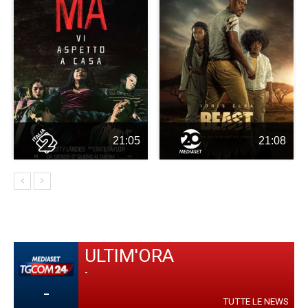
21:05
21:08
ULTIM'ORA
-
-
TUTTE LE NEWS