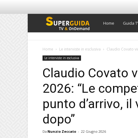
Super
Home
Guida T
Guida
Home
Le interviste in esclusiva
Claudio Covato vi
Le interviste in esclusiva
TV
Claudio Covato v
2026: “Le compet
punto d’arrivo, il
dopo”
Da
Nunzio Zeccato
-
22 Giugno 2026