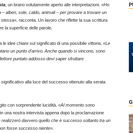
P
sta
, un brano volutamente aperto alle interpretazioni.
«Ho
a – alberi, sole, caldo, animali – per provare a trovare un
a stessa»
, racconta. Un lavoro che riflette la sua scrittura
re la superficie delle parole.
 idee chiare sul significato di una possibile vittoria.
«Le
tano un punto d’arrivo. Anche quando si vincono, sono
iflettore puntato addosso devi saper sfruttare
gnificativo alla luce del successo ottenuto alla serata
G
agito con sorprendente lucidità.
«Al momento sono
 in una nostra intervista appena dopo la proclamazione
realizzerò davvero quello che è successo soltanto tra un
non fosse successo niente».