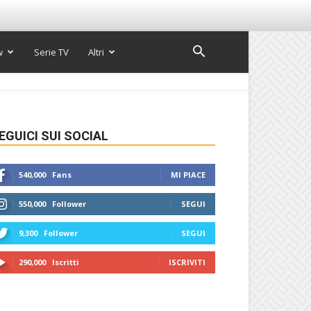
w
Serie TV
Altri
EGUICI SUI SOCIAL
540,000
Fans
MI PIACE
550,000
Follower
SEGUI
9,300
Follower
SEGUI
290,000
Iscritti
ISCRIVITI