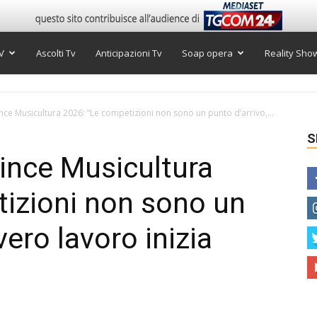
V
Ascolti Tv
Anticipazioni Tv
Soap opera
Reality Sho
nce Musicultura 2026: “Le competizioni non sono un punto d’arrivo,...
S
ince Musicultura
izioni non sono un
 vero lavoro inizia