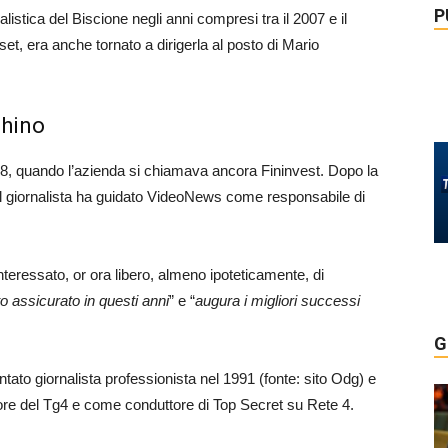
P
alistica del Biscione negli anni compresi tra il 2007 e il
et, era anche tornato a dirigerla al posto di Mario
chino
8, quando l’azienda si chiamava ancora Fininvest. Dopo la
 il giornalista ha guidato VideoNews come responsabile di
nteressato, or ora libero, almeno ipoteticamente, di
to assicurato in questi anni
” e “
augura i migliori successi
G
ntato giornalista professionista nel 1991 (fonte: sito Odg) e
re del Tg4 e come conduttore di Top Secret su Rete 4.