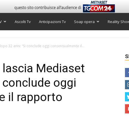
V
Ascolti Tv
Anticipazioni Tv
Soap opera
Reality Sho
opo 32 anni: “Si conclude oggi consensualmente il...
S
 lascia Mediaset
i conclude oggi
 il rapporto