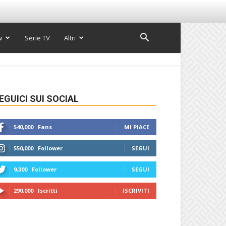
w
Serie TV
Altri
EGUICI SUI SOCIAL
540,000
Fans
MI PIACE
550,000
Follower
SEGUI
9,300
Follower
SEGUI
290,000
Iscritti
ISCRIVITI