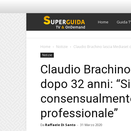
Super
Home
Guida T
Guida
Home
Notizie
Claudio Brachino lascia Mediaset d
Notizie
TV
Claudio Brachino
dopo 32 anni: “S
consensualmente
professionale”
Da
Raffaele Di Santo
-
31 Marzo 2020