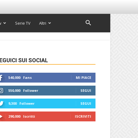
w
Serie TV
Altri
EGUICI SUI SOCIAL
540,000
Fans
MI PIACE
550,000
Follower
SEGUI
9,300
Follower
SEGUI
290,000
Iscritti
ISCRIVITI