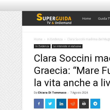
Super
Home
Guida T
Guida
Home
In Evidenza
Clara Soccini madrina del Magn
In Evidenza
Le interviste in esclusiva
TV
Clara Soccini ma
Graecia: “Mare F
la vita anche a li
Da
Chiara Di Tommaso
-
7 Agosto 2024