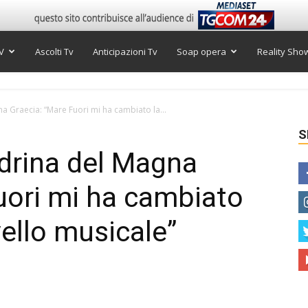
V
Ascolti Tv
Anticipazioni Tv
Soap opera
Reality Sho
a Graecia: “Mare Fuori mi ha cambiato la...
S
drina del Magna
uori mi ha cambiato
vello musicale”