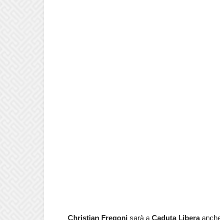
Christian Fregoni
sarà a
Caduta Libera
anch