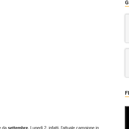
G
F
e da
settembre
. Lunedì 2, infatti, l’attuale campione in