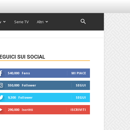
w
Serie TV
Altri
EGUICI SUI SOCIAL
540,000
Fans
MI PIACE
550,000
Follower
SEGUI
9,300
Follower
SEGUI
290,000
Iscritti
ISCRIVITI