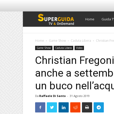
Super
Home
Guida T
Guida
Home
Game Show
Caduta Libera
Christian Fr
Game Show
Caduta Libera
Video
TV
Christian Fregon
anche a settembre
un buco nell’acqu
Da
Raffaele Di Santo
-
31 Agosto 2019