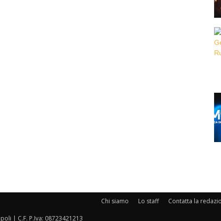
Chi siamo
Lo staff
Contatta la redazi
oli | C.F. P.Iva: 08723421213