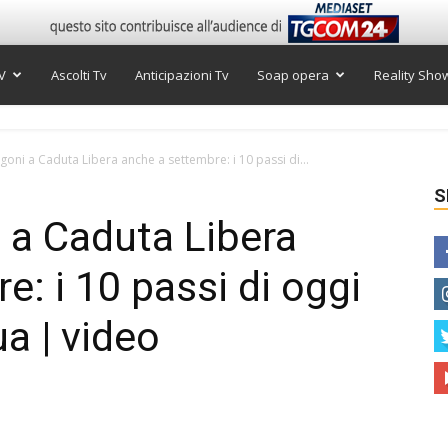
V
Ascolti Tv
Anticipazioni Tv
Soap opera
Reality Sho
egoni a Caduta Libera anche a settembre: i 10 passi di...
S
i a Caduta Libera
: i 10 passi di oggi
a | video