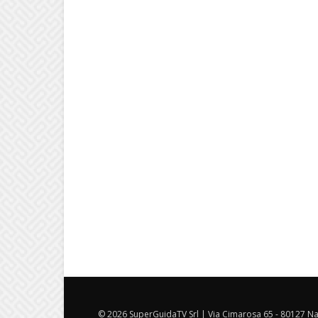
© 2026 SuperGuidaTV Srl | Via Cimarosa 65 - 80127 Nap