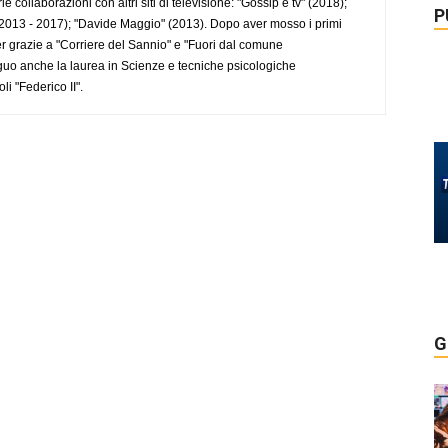
collaborazioni con altri siti di televisione: "Gossip e tv" (2018);
P
2013 - 2017); "Davide Maggio" (2013). Dopo aver mosso i primi
r grazie a "Corriere del Sannio" e "Fuori dal comune
uo anche la laurea in Scienze e tecniche psicologiche
li "Federico II".
G