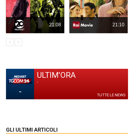
21:08
21:10
ULTIM'ORA
-
-
TUTTE LE NEWS
GLI ULTIMI ARTICOLI