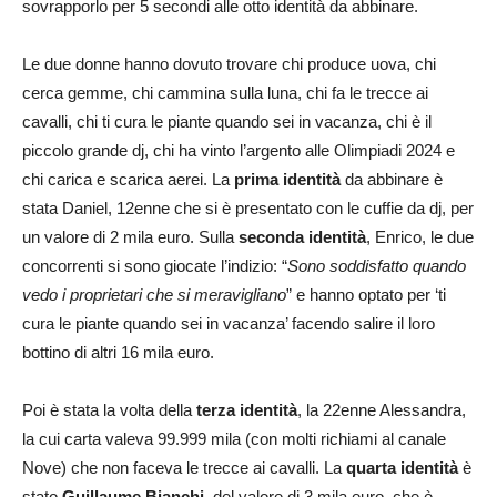
sovrapporlo per 5 secondi alle otto identità da abbinare.
Le due donne hanno dovuto trovare chi produce uova, chi
cerca gemme, chi cammina sulla luna, chi fa le trecce ai
cavalli, chi ti cura le piante quando sei in vacanza, chi è il
piccolo grande dj, chi ha vinto l’argento alle Olimpiadi 2024 e
chi carica e scarica aerei. La
prima identità
da abbinare è
stata Daniel, 12enne che si è presentato con le cuffie da dj, per
un valore di 2 mila euro. Sulla
seconda identità
, Enrico, le due
concorrenti si sono giocate l’indizio: “
Sono soddisfatto quando
vedo i proprietari che si meravigliano
” e hanno optato per ‘ti
cura le piante quando sei in vacanza’ facendo salire il loro
bottino di altri 16 mila euro.
Poi è stata la volta della
terza identità
, la 22enne Alessandra,
la cui carta valeva 99.999 mila (con molti richiami al canale
Nove) che non faceva le trecce ai cavalli. La
quarta identità
è
stato
Guillaume Bianchi
, del valore di 3 mila euro, che è