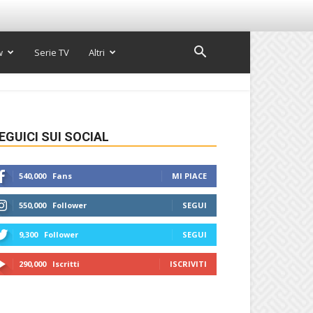
w
Serie TV
Altri
EGUICI SUI SOCIAL
540,000
Fans
MI PIACE
550,000
Follower
SEGUI
9,300
Follower
SEGUI
290,000
Iscritti
ISCRIVITI