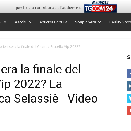
V
Ascolti Tv
Anticipazioni Tv
Soap opera
Reality Sho
o ieri sera la finale del Grande Fratello Vip 2022?...
S
era la finale del
Vip 2022? La
ica Selassiè | Video