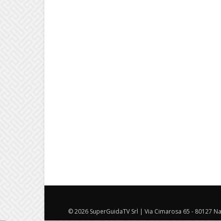
© 2026 SuperGuidaTV Srl | Via Cimarosa 65 - 80127 Nap