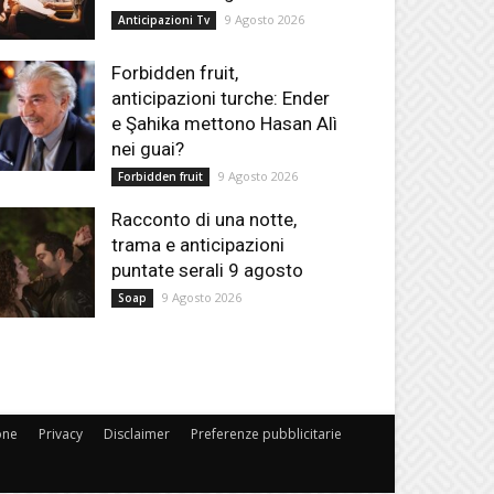
9 Agosto 2026
Anticipazioni Tv
Forbidden fruit,
anticipazioni turche: Ender
e Şahika mettono Hasan Alì
nei guai?
9 Agosto 2026
Forbidden fruit
Racconto di una notte,
trama e anticipazioni
puntate serali 9 agosto
9 Agosto 2026
Soap
one
Privacy
Disclaimer
Preferenze pubblicitarie