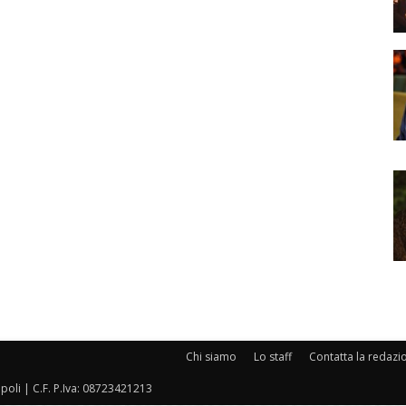
Chi siamo
Lo staff
Contatta la redazi
oli | C.F. P.Iva: 08723421213