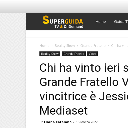
Super
Home
Guida T
Guida
Home
Reality Show
Grande Fratello
Chi ha vint
Reality Show
Grande Fratello
Video
TV
Chi ha vinto ieri s
Grande Fratello 
vincitrice è Jess
Mediaset
Da
Eliana Catalano
-
15 Marzo 2022