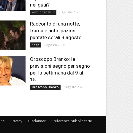
nei guai?
9 Agosto 2026
Forbidden fruit
Racconto di una notte,
trama e anticipazioni
puntate serali 9 agosto
9 Agosto 2026
Soap
Oroscopo Branko: le
previsioni segno per segno
per la settimana dal 9 al
15...
9 Agosto 2026
Oroscopo Branko
one
Privacy
Disclaimer
Preferenze pubblicitarie