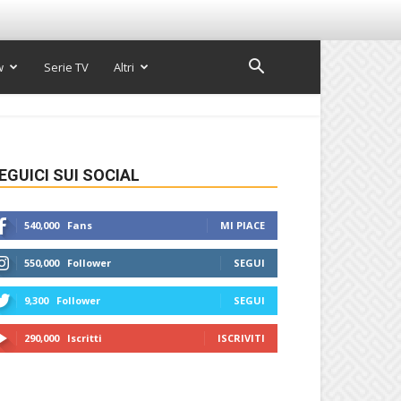
w
Serie TV
Altri
EGUICI SUI SOCIAL
540,000
Fans
MI PIACE
550,000
Follower
SEGUI
9,300
Follower
SEGUI
290,000
Iscritti
ISCRIVITI