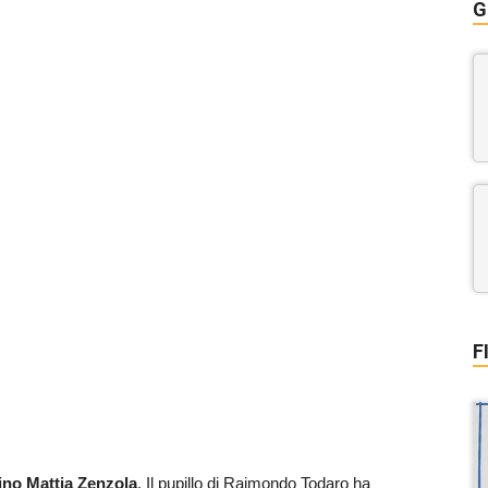
G
F
rino Mattia Zenzola
. Il pupillo di Raimondo Todaro ha