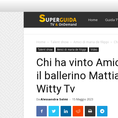
Super
Home
Guida T
Guida
Home
Talent show
Amici di maria de filippi
Chi
Talent show
Amici di maria de filippi
Video
TV
Chi ha vinto Amic
il ballerino Matt
Witty Tv
Da
Alessandra Solmi
-
15 Maggio 2023