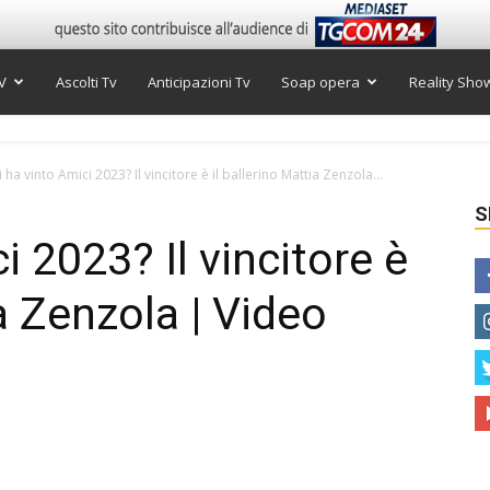
V
Ascolti Tv
Anticipazioni Tv
Soap opera
Reality Sho
 ha vinto Amici 2023? Il vincitore è il ballerino Mattia Zenzola...
S
i 2023? Il vincitore è
ia Zenzola | Video