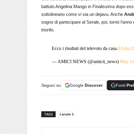
battuto Angelina Mango in Finalissima dopo essersi
sottolineano come vi sia un dejavu. Anche
Andr
sogno di partecipare al Serale, poi, tornò l’ann
trionfo.
Ecco i risultati del televoto da casa.
#Amici
— AMICI NEWS (@amicii_news)
May 14
Seguici su
Google
Discover
Fonti
Pre
TAGS
Canale 5