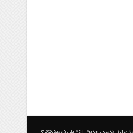
© 2026 SuperGuidaTV Srl | Via Cimarosa 65 - 80127 Nap