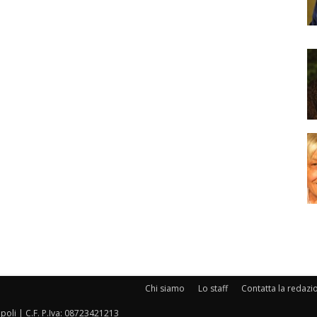
Chi siamo
Lo staff
Contatta la redazi
oli | C.F. P.Iva: 08723421213