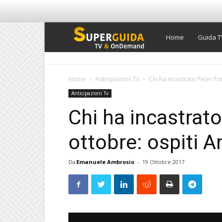
Super
Home
Guida T
Guida
Home
Anticipazioni Tv
Chi ha incastrato Peter Pa
Anticipazioni Tv
TV
Chi ha incastrato
ottobre: ospiti 
Da
Emanuele Ambrosio
-
19 Ottobre 2017