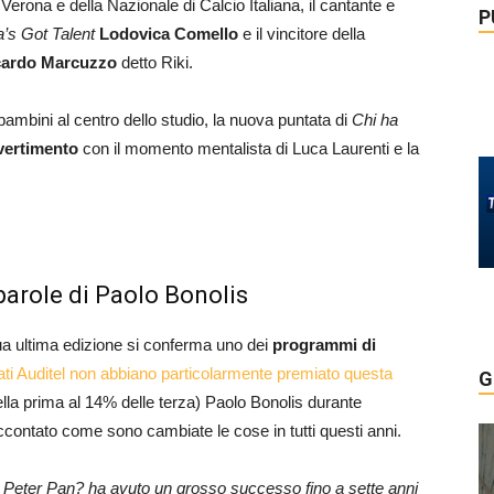
l Verona e della Nazionale di Calcio Italiana, il cantante e
P
ia’s Got Talent
Lodovica Comello
e il vincitore della
cardo Marcuzzo
detto Riki.
ambini al centro dello studio, la nuova puntata di
Chi ha
ivertimento
con il momento mentalista di Luca Laurenti e la
 parole di Paolo Bonolis
ua ultima edizione si conferma uno dei
programmi di
ati Auditel non abbiano particolarmente premiato questa
G
ella prima al 14% delle terza) Paolo Bonolis durante
contato come sono cambiate le cose in tutti questi anni.
o Peter Pan? ha avuto un grosso successo fino a sette anni