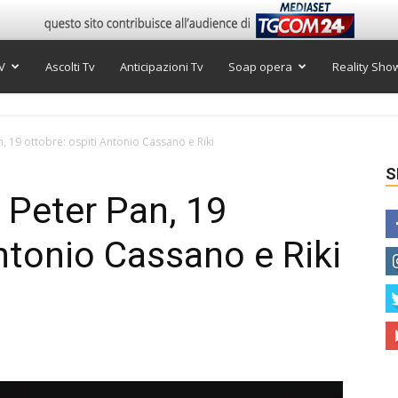
V
Ascolti Tv
Anticipazioni Tv
Soap opera
Reality Sho
n, 19 ottobre: ospiti Antonio Cassano e Riki
S
 Peter Pan, 19
Antonio Cassano e Riki