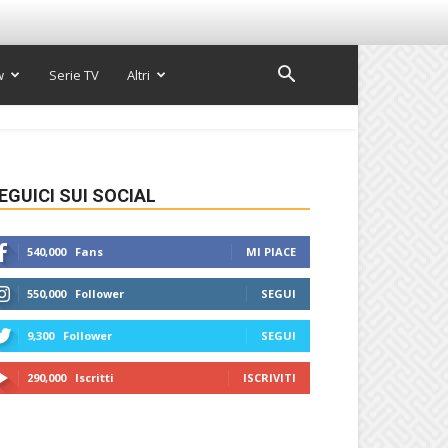
w
Serie TV
Altri
EGUICI SUI SOCIAL
540,000
Fans
MI PIACE
550,000
Follower
SEGUI
9,300
Follower
SEGUI
290,000
Iscritti
ISCRIVITI