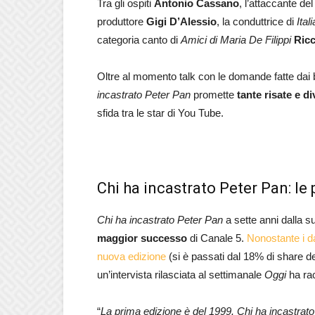
Tra gli ospiti
Antonio Cassano
, l’attaccante de
produttore
Gigi D’Alessio
, la conduttrice di
Ital
categoria canto di
Amici di Maria De Filippi
Ric
Oltre al momento talk con le domande fatte dai b
incastrato Peter Pan
promette
tante risate e d
sfida tra le star di You Tube.
Chi ha incastrato Peter Pan: le
Chi ha incastrato Peter Pan
a sette anni dalla s
maggior successo
di Canale 5.
Nonostante i d
nuova edizione
(si è passati dal 18% di share d
un’intervista rilasciata al settimanale
Oggi
ha rac
“
La prima edizione è del 1999. Chi ha incastrat