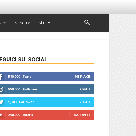
w
Serie TV
Altri
EGUICI SUI SOCIAL
540,000
Fans
MI PIACE
550,000
Follower
SEGUI
9,300
Follower
SEGUI
290,000
Iscritti
ISCRIVITI