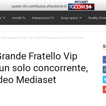
V
Ascolti Tv
Anticipazioni Tv
Soap opera
Reality Sho
to dal Grande Fratello Vip 2020? Eliminato un solo concorrente,...
S
Grande Fratello Vip
un solo concorrente,
ideo Mediaset