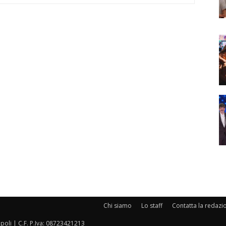
Chi siamo
Lo staff
Contatta la redazi
oli | C.F. P.Iva: 08723421213