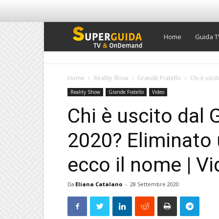
Super
Home
Guida T
Guida
Home
Reality Show
Grande Fratello
Chi è usci
Reality Show
Grande Fratello
Video
TV
Chi è uscito dal 
2020? Eliminato 
ecco il nome | V
Da
Eliana Catalano
-
28 Settembre 2020