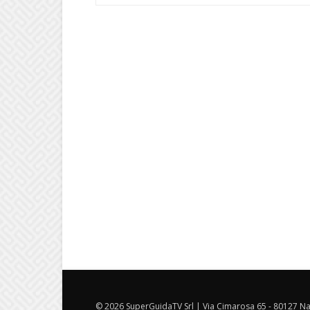
© 2026 SuperGuidaTV Srl | Via Cimarosa 65 - 80127 Nap