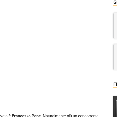
G
F
alvata è
Franceska Pepe
. Naturalmente più un concorrente