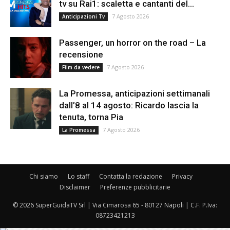
tv su Rai1: scaletta e cantanti del...
7 Agosto 2026
Anticipazioni Tv
Passenger, un horror on the road – La
recensione
7 Agosto 2026
Film da vedere
La Promessa, anticipazioni settimanali
dall’8 al 14 agosto: Ricardo lascia la
tenuta, torna Pia
7 Agosto 2026
La Promessa
Chi siamo
Lo staff
Contatta la redazione
Privacy
Disclaimer
Preferenze pubblicitarie
© 2026 SuperGuidaTV Srl | Via Cimarosa 65 - 80127 Napoli | C.F. P.Iva:
08723421213