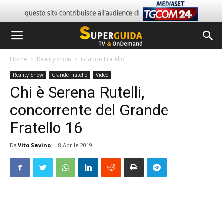
Home
Reality Show
Grande Fratello
Reality Show
Grande Fratello
Video
Chi è Serena Rutelli,
concorrente del Grande
Fratello 16
Da
Vito Savino
-
8 Aprile 2019