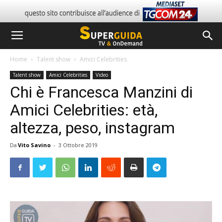
Home
Talent show
Amici Celebrities
Talent show
Amici Celebrities
Video
Chi è Francesca Manzini di
Amici Celebrities: età,
altezza, peso, instagram
Da
Vito Savino
-
3 Ottobre 2019