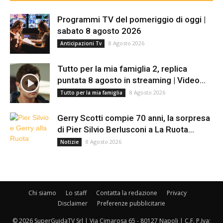
Programmi TV del pomeriggio di oggi |
sabato 8 agosto 2026
8 Agosto 2026
Anticipazioni Tv
Tutto per la mia famiglia 2, replica
puntata 8 agosto in streaming | Video...
8 Agosto 2026
Tutto per la mia famiglia
Gerry Scotti compie 70 anni, la sorpresa
di Pier Silvio Berlusconi a La Ruota...
8 Agosto 2026
Notizie
Chi siamo
Lo staff
Contatta la redazione
Privacy
Disclaimer
Preferenze pubblicitarie
© 2026 SuperGuidaTV Srl | Via Cimarosa 65 - 80127 Napoli | C.F. P.Iva: