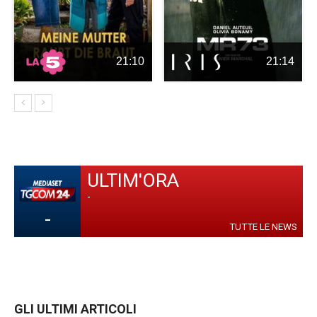
21:10
21:14
ULTIM'ORA
-
-
TUTTE LE NEWS
GLI ULTIMI ARTICOLI