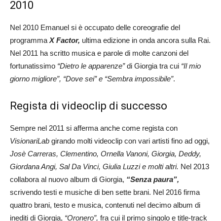
2010
Nel 2010 Emanuel si è occupato delle coreografie del
programma
X Factor,
ultima edizione in onda ancora sulla Rai.
Nel 2011 ha scritto musica e parole di molte canzoni del
fortunatissimo
“Dietro le apparenze”
di Giorgia tra cui
“Il mio
giorno migliore”, “Dove sei” e “Sembra impossibile”
.
Regista di videoclip di successo
Sempre nel 2011 si afferma anche come regista con
VisionariLab
girando molti videoclip con vari artisti fino ad oggi,
Josè Carreras, Clementino, Ornella Vanoni, Giorgia, Deddy,
Giordana Angi, Sal Da Vinci, Giulia Luzzi e molti altri.
Nel 2013
collabora al nuovo album di Giorgia,
“Senza paura”,
scrivendo testi e musiche di ben sette brani. Nel 2016 firma
quattro brani, testo e musica, contenuti nel decimo album di
inediti di Giorgia,
“Oronero”,
fra cui il primo singolo e title-track