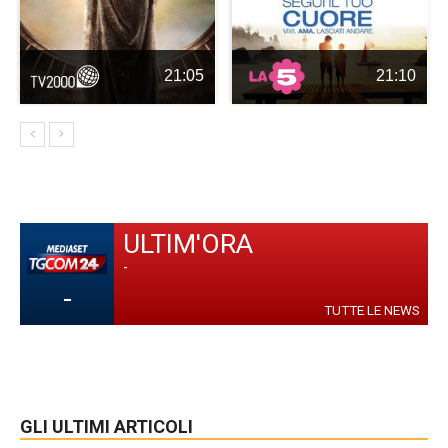
21:05
21:10
ULTIM'ORA
-
-
TUTTE LE NEWS
GLI ULTIMI ARTICOLI