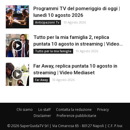
Programmi TV del pomeriggio di oggi |
lunedì 10 agosto 2026
10 Agosto 2026
Anticipazioni Tv
Tutto per la mia famiglia 2, replica
puntata 10 agosto in streaming | Video...
10 Agosto 2026
Tutto per la mia famiglia
Far Away, replica puntata 10 agosto in
streaming | Video Mediaset
10 Agosto 2026
Far Away
Chi siamo
Lo staff
Contatta la redazione
Privacy
Disclaimer
Preferenze pubblicitarie
© 2026 SuperGuidaTV Srl | Via Cimarosa 65 - 80127 Napoli | C.F. P.Iva: