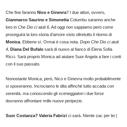
Che fine faranno
Nico e Ginevra
? I due attori, ovvero,
Gianmarco Saurino e Simonetta
Columbu saranno anche
loro in
Che Dio ci aiuti 6
. Ad oggi non sappiamo però come
proseguirà la loro storia d’amore visto oltretutto il ritorno di
Monica
. Ebbene sì. Ormai è cosa nota.
Dopo Che Dio ci aiuti
4
,
Diana Del Bufalo
sarà di nuovo al fianco di Elena Sofia
Ricci. Sarà proprio Monica ad aiutare Suor Angela a fare i conti
con il suo passato.
Nonostante Monica, però, Nico e Ginevra molto probabilmente
si sposeranno. Incrociamo le dita affinché tutto accada con
serenità. ma conoscendo gli sceneggiatori i due forse
dovranno affrontare mille nuove peripezie.
Suor Costanza? Valeria Fabrizi
ci sarà. Niente zac per lei |