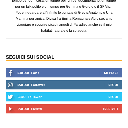
tempo per ogni cosa: un tempo per un bel documentario, un tempo
per un talk polito e un tempo per Gemma e Giorgio o il GF Vip.
Potrei riguardare all'infinito le puntate di Grey’s Anatomy e Una
Mamma per amica. Divisa fra Emilia Romagna e Abruzzo, amo
viaggiare e scoprire piccoli angoli di Paradiso anche se il mio
habitat naturale è la spiaggia.
SEGUICI SUI SOCIAL
540,000
Fans
MI PIACE
550,000
Follower
SEGUI
9,300
Follower
SEGUI
290,000
Iscritti
ISCRIVITI