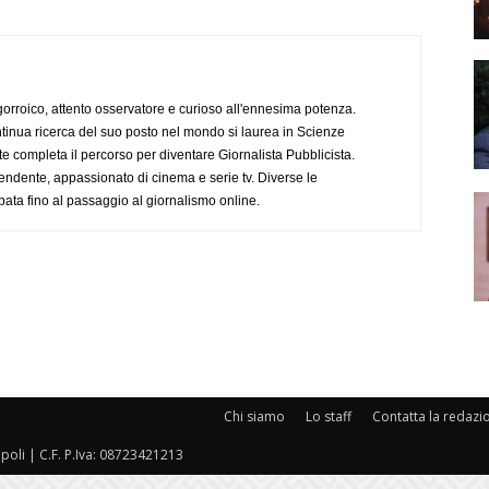
ogorroico, attento osservatore e curioso all'ennesima potenza.
tinua ricerca del suo posto nel mondo si laurea in Scienze
completa il percorso per diventare Giornalista Pubblicista.
endente, appassionato di cinema e serie tv. Diverse le
pata fino al passaggio al giornalismo online.
Chi siamo
Lo staff
Contatta la redazi
oli | C.F. P.Iva: 08723421213