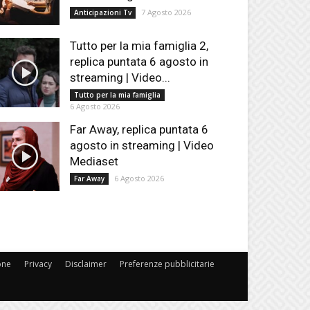
7 Agosto 2026
Anticipazioni Tv
Tutto per la mia famiglia 2,
replica puntata 6 agosto in
streaming | Video...
Tutto per la mia famiglia
6 Agosto 2026
Far Away, replica puntata 6
agosto in streaming | Video
Mediaset
6 Agosto 2026
Far Away
one
Privacy
Disclaimer
Preferenze pubblicitarie