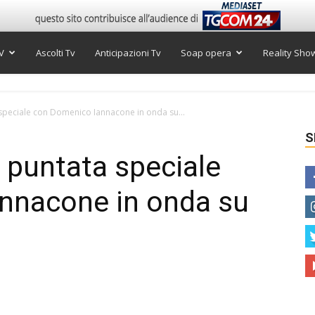
V
Ascolti Tv
Anticipazioni Tv
Soap opera
Reality Sho
a speciale con Domenico Iannacone in onda su...
S
, puntata speciale
nnacone in onda su