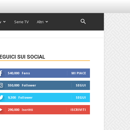
w
Serie TV
Altri
EGUICI SUI SOCIAL
540,000
Fans
MI PIACE
550,000
Follower
SEGUI
9,300
Follower
SEGUI
290,000
Iscritti
ISCRIVITI