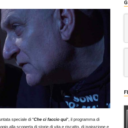
G
F
ntata speciale di “
Che ci faccio qui
“, il programma di
ggio alla scoperta di storie di vita e riscatto, di ispirazione e