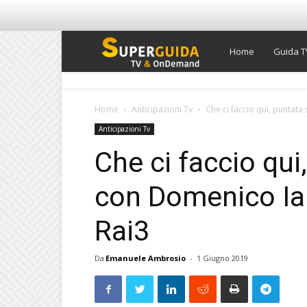
Super
Home
Guida T
Guida
Home
Anticipazioni Tv
Che ci faccio qui, puntat
Anticipazioni Tv
TV
Che ci faccio qui
con Domenico Ia
Rai3
Da
Emanuele Ambrosio
-
1 Giugno 2019