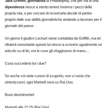
Jack Griffith
,
giornalista
di Philadelphia, che per via di una
dipendenza
riesce a stento tenere insieme i pezzi della
propria vita, e per cercare di ricostruirla decide di partire
proprio dalle sue abilità giornalistiche andando a lavorare per il
giornale del paese.
Un giorno il giudice Lockart viene contattata da Griffith, ma lei
rifiuterà nonostante questo lui riesce a scrivere ugualmente un
articolo su di lei, ma le cose gli sfuggiranno di mano…
Cosa succederà tra i due?
Se anche voi siete curiosi di scoprirlo, non vi resta che
sintonizzarvi, ogni Martedì sera su Rai Uno.
Buon divertimento!
Martedì alle 21:25 (Rai Uno).