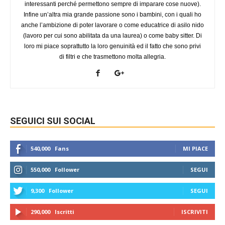
interessanti perché permettono sempre di imparare cose nuove).
Infine un’altra mia grande passione sono i bambini, con i quali ho
anche l’ambizione di poter lavorare o come educatrice di asilo nido
(lavoro per cui sono abilitata da una laurea) o come baby sitter. Di
loro mi piace soprattutto la loro genuinità ed il fatto che sono privi
di filtri e che trasmettono molta allegria.
SEGUICI SUI SOCIAL
540,000
Fans
MI PIACE
550,000
Follower
SEGUI
9,300
Follower
SEGUI
290,000
Iscritti
ISCRIVITI