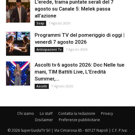
L’erede, trama puntate serali del 7
agosto su Canale 5: Melek passa
all’azione
7 Agosto 2026
Soap
Programmi TV del pomeriggio di oggi |
venerdì 7 agosto 2026
7 Agosto 2026
Anticipazioni Tv
Ascolti tv 6 agosto 2026: Doc Nelle tue
mani, TIM Battiti Live, L’Eredità
Summer,...
7 Agosto 2026
Ascolti
Chi siamo
Lo staff
Contatta la redazione
Privacy
Disclaimer
Preferenze pubblicitarie
© 2026 SuperGuidaTV Srl | Via Cimarosa 65 - 80127 Napoli | C.F. P.Iva: