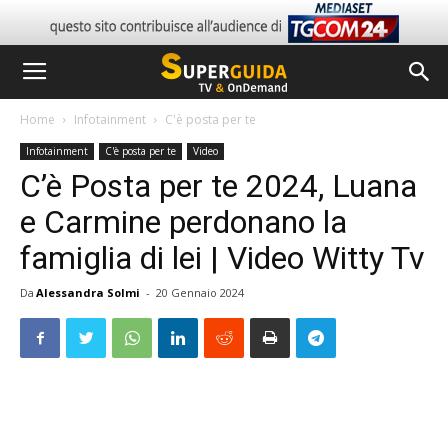
Home
Infotainment
C'è posta per te
Infotainment
C'è posta per te
Video
C’è Posta per te 2024, Luana
e Carmine perdonano la
famiglia di lei | Video Witty Tv
Da
Alessandra Solmi
-
20 Gennaio 2024