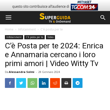
Home
Infotainment
C'è posta per te
Infotainment
C'è posta per te
Video
C’è Posta per te 2024: Enrica
e Annamaria cercano i loro
primi amori | Video Witty Tv
Da
Alessandra Solmi
-
28 Gennaio 2024