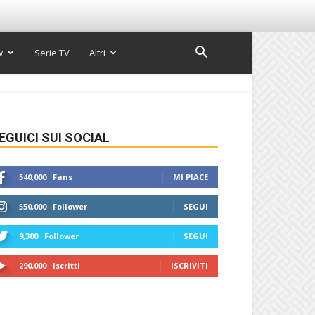
w
Serie TV
Altri
EGUICI SUI SOCIAL
540,000
Fans
MI PIACE
550,000
Follower
SEGUI
9,300
Follower
SEGUI
290,000
Iscritti
ISCRIVITI