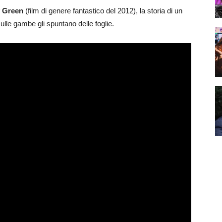
y Green
(film di genere fantastico del 2012), la storia di un
lle gambe gli spuntano delle foglie.