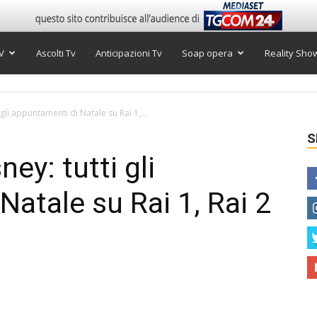
V
Ascolti Tv
Anticipazioni Tv
Soap opera
Reality Sho
 gli appuntamenti di Natale su Rai 1,...
S
ney: tutti gli
Natale su Rai 1, Rai 2