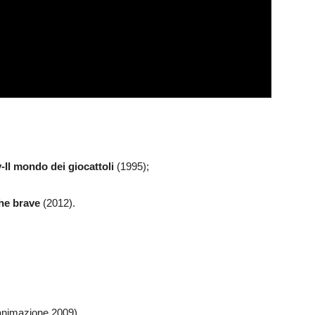
-Il mondo dei giocattoli
(1995);
The brave
(2012).
’animazione 2009)