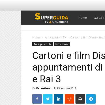
Super
Home
Guida T
Guida
Home
Anticipazioni Tv
Cartoni e film Disney: tutti
Anticipazioni Tv
In Evidenza
TV
Cartoni e film Dis
appuntamenti di 
e Rai 3
Da
Valentina
-
11 Dicembre 2017